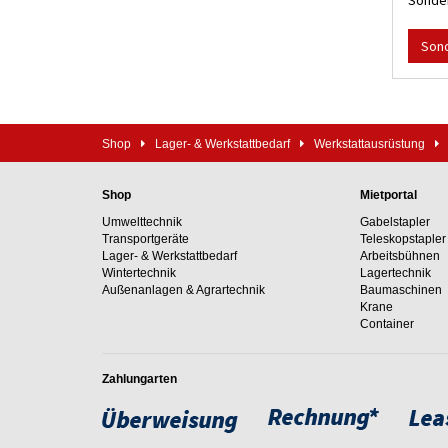
Sonder
Son
Shop
Lager- & Werkstattbedarf
Werkstattausrüstung
Shop
Mietportal
Umwelttechnik
Gabelstapler
Transportgeräte
Teleskopstapler
Lager- & Werkstattbedarf
Arbeitsbühnen
Wintertechnik
Lagertechnik
Außenanlagen & Agrartechnik
Baumaschinen
Krane
Container
Zahlungarten