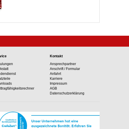
vice
Kontakt
ulungen
Ansprechpartner
kstatt
Anschrift / Formular
dendienst
Anfahrt
atzteile
Karriere
nloads
Impressum
ttragfähig­keits­rechner
AGB
Datenschutzerklärung