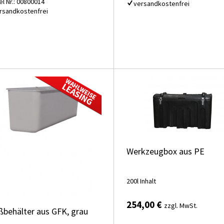
el Nr.: 00800014
versandkostenfrei
rsandkostenfrei
Werkzeugbox aus PE
200l Inhalt
254,00 €
zzgl. MwSt.
ßbehälter aus GFK, grau