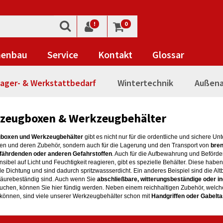
!
0
nenbau
Service
Kontakt
Glossar
ager- & Werkstattbedarf
Wintertechnik
Außena
zeugboxen & Werkzeugbehälter
boxen und Werkzeugbehälter
gibt es nicht nur für die ordentliche und sichere Un
n und deren Zubehör, sondern auch für die Lagerung und den Transport von
bre
fährdenden oder anderen Gefahrstoffen
. Auch für die Aufbewahrung und Beförde
sibel auf Licht und Feuchtigkeit reagieren, gibt es spezielle Behälter. Diese haben z
 Dichtung und sind dadurch spritzwassserdicht. Ein anderes Beispiel sind die Alt
 säurebeständig sind. Auch wenn Sie
abschließbare, witterungsbeständige oder i
suchen, können Sie hier fündig werden. Neben einem reichhaltigen Zubehör, welche
können, sind viele unserer Werkzeugbehälter schon mit
Handgriffen oder Gabelt