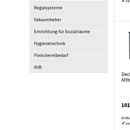
ve
Regalsysteme
Vakuumheber
Einrichtung für Sozialräume
Hygienetechnik
Fleischereibedarf
Xlift
Dec
Alt
101
Artik
ve