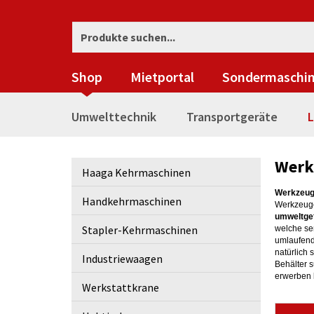
Shop
Mietportal
Sondermaschi
Umwelttechnik
Transportgeräte
L
Werk
Haaga Kehrmaschinen
Werkzeug
Handkehrmaschinen
Werkzeuge
umweltge
Stapler-Kehrmaschinen
welche sen
umlaufende
natürlich
Industriewaagen
Behälter 
erwerben 
Werkstattkrane