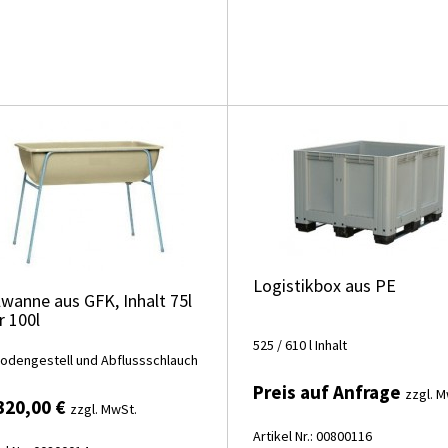
Logistikbox aus PE
lwanne aus GFK, Inhalt 75l
r 100l
525 / 610 l Inhalt
Bodengestell und Abflussschlauch
Preis auf Anfrage
zzgl. M
320,00 €
zzgl. MwSt.
Artikel Nr.: 00800116