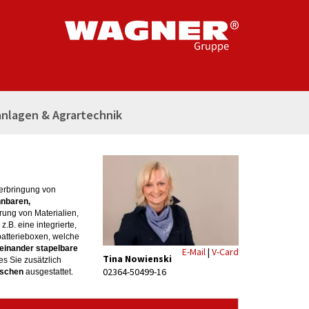
nlagen & Agrartechnik
terbringung von
nnbaren,
rung von Materialien,
.B. eine integrierte,
batterieboxen, welche
neinander stapelbare
E-Mail
|
V-Card
Tina Nowienski
s Sie zusätzlich
02364-50499-16
aschen
ausgestattet.