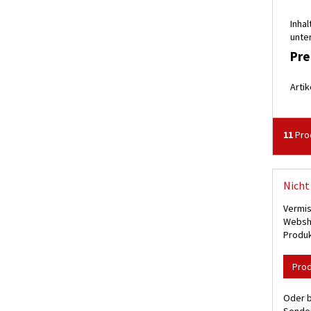
Inhal
unter
Pre
Artik
11
Pro
Nicht 
Vermis
Websho
Produk
Pro
Oder b