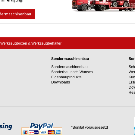
anfertigung?
dermaschinenbau
Werkzeugboxen & Werkzeugbehälter
Sondermaschinenbau
Ser
Sondermaschinenbau
Sch
Sonderbau nach Wunsch
Wer
Eigenbauprodukte
Kun
Downloads
Ers
Dow
Res
*Bonität vorausgesetzt