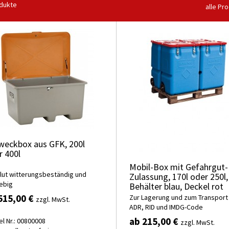
dukte
alle Pr
zweckbox aus GFK, 200l
r 400l
Mobil-Box mit Gefahrgut-
lut witterungsbeständig und
Zulassung, 170l oder 250l,
lebig
Behälter blau, Deckel rot
515,00 €
Zur Lagerung und zum Transport
zzgl. MwSt.
ADR, RID und IMDG-Code
ab 215,00 €
el Nr.: 00800008
zzgl. MwSt.