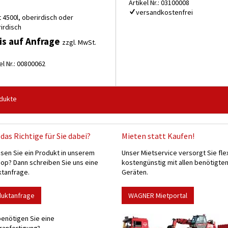
Artikel Nr.: 03100008
versandkostenfrei
t 4500l, oberirdisch oder
irdisch
is auf Anfrage
zzgl. MwSt.
el Nr.: 00800062
dukte
das Richtige für Sie dabei?
Mieten statt Kaufen!
sen Sie ein Produkt in unserem
Unser Mietservice versorgt Sie fle
p? Dann schreiben Sie uns eine
kostengünstig mit allen benötigte
tanfrage.
Geräten.
duktanfrage
WAGNER Mietportal
enötigen Sie eine