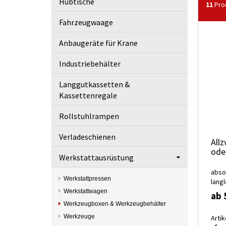
Hubtische
11
Pro
Fahrzeugwaage
Anbaugeräte für Krane
Industriebehälter
Langgutkassetten &
Kassettenregale
Rollstuhlrampen
Verladeschienen
All
ode
Werkstattausrüstung
abso
Werkstattpressen
lang
Werkstattwagen
ab 
Werkzeugboxen & Werkzeugbehälter
Werkzeuge
Artik