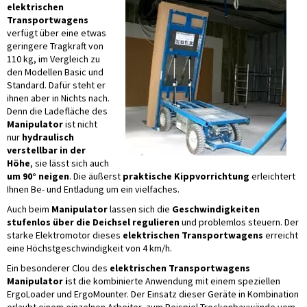
elektrischen
Transportwagens
verfügt über eine etwas
geringere Tragkraft von
110 kg, im Vergleich zu
den Modellen Basic und
Standard. Dafür steht er
ihnen aber in Nichts nach.
Denn die Ladefläche des
Manipulator
ist nicht
nur
hydraulisch
verstellbar in der
Höhe
, sie lässt sich auch
um 90° neigen
. Die äußerst
praktische Kippvorrichtung
erleichtert
Ihnen Be- und Entladung um ein vielfaches.
Auch beim
Manipulator
lassen sich die
Geschwindigkeiten
stufenlos über die Deichsel regulieren
und problemlos steuern. Der
starke Elektromotor dieses
elektrischen Transportwagens
erreicht
eine Höchstgeschwindigkeit von 4 km/h.
Ein besonderer Clou des
elektrischen Transportwagens
Manipulator i
st die kombinierte Anwendung mit einem speziellen
ErgoLoader und ErgoMounter. Der Einsatz dieser Geräte in Kombination