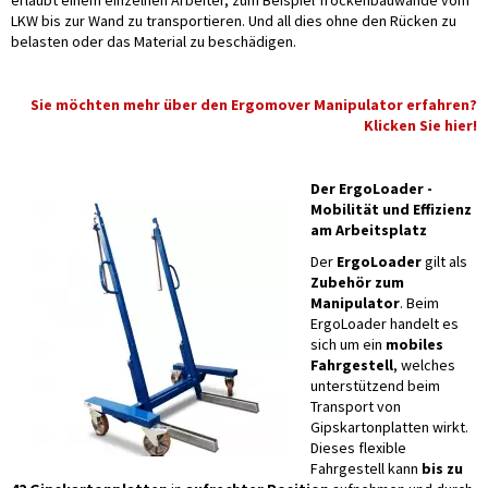
erlaubt einem einzelnen Arbeiter, zum Beispiel Trockenbauwände vom
LKW bis zur Wand zu transportieren. Und all dies ohne den Rücken zu
belasten oder das Material zu beschädigen.
Sie möchten mehr über den Ergomover Manipulator erfahren?
Klicken Sie hier!
Der ErgoLoader -
Mobilität und Effizienz
am Arbeitsplatz
Der
ErgoLoader
gilt als
Zubehör zum
Manipulator
. Beim
ErgoLoader handelt es
sich um ein
mobiles
Fahrgestell
, welches
unterstützend beim
Transport von
Gipskartonplatten wirkt.
Dieses flexible
Fahrgestell kann
bis zu