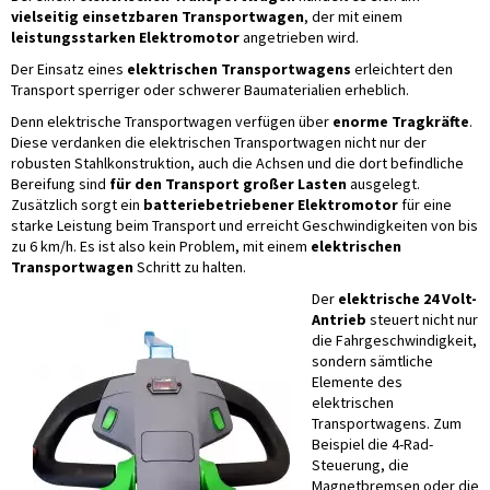
vielseitig einsetzbaren Transportwagen
, der mit einem
leistungsstarken Elektromotor
angetrieben wird.
Der Einsatz eines
elektrischen Transportwagens
erleichtert den
Transport sperriger oder schwerer Baumaterialien erheblich.
Denn elektrische Transportwagen verfügen über
enorme Tragkräfte
.
Diese verdanken die elektrischen Transportwagen nicht nur der
robusten Stahlkonstruktion, auch die Achsen und die dort befindliche
Bereifung sind
für den Transport großer Lasten
ausgelegt.
Zusätzlich sorgt ein
batteriebetriebener Elektromotor
für eine
starke Leistung beim Transport und erreicht Geschwindigkeiten von bis
zu 6 km/h. Es ist also kein Problem, mit einem
elektrischen
Transportwagen
Schritt zu halten.
Der
elektrische 24 Volt-
Antrieb
steuert nicht nur
die Fahrgeschwindigkeit,
sondern sämtliche
Elemente des
elektrischen
Transportwagens. Zum
Beispiel die 4-Rad-
Steuerung, die
Magnetbremsen oder die