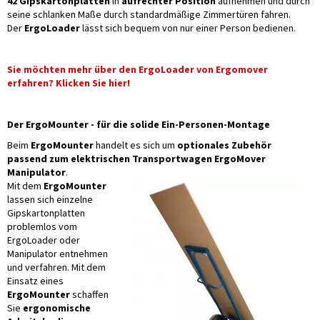
42 Gipskartonplatten
in
aufrechter Position
aufnehmen und durch
seine schlanken Maße durch standardmäßige Zimmertüren fahren.
Der
ErgoLoader
lässt sich bequem von nur einer Person bedienen.
Sie möchten mehr über den ErgoLoader von Ergomover
erfahren? Klicken Sie hier!
Der ErgoMounter - für die solide Ein-Personen-Montage
Beim
ErgoMounter
handelt es sich um
optionales Zubehör
passend zum elektrischen Transportwagen ErgoMover
Manipulator
.
Mit dem
ErgoMounter
lassen sich einzelne
Gipskartonplatten
problemlos vom
ErgoLoader oder
Manipulator entnehmen
und verfahren. Mit dem
Einsatz eines
ErgoMounter
schaffen
Sie
ergonomische