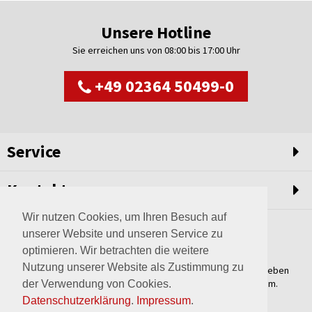
Unsere Hotline
Sie erreichen uns von 08:00 bis 17:00 Uhr
+49 02364 50499-0
Service
Kontakt
Wir nutzen Cookies, um Ihren Besuch auf
unserer Website und unseren Service zu
optimieren. Wir betrachten die weitere
Nutzung unserer Website als Zustimmung zu
Weltweit setzen wir unsere Erfahrungswerte und unser Streben
nach innovativen Lösungen in unvergleichliche Anlagen um.
der Verwendung von Cookies.
Erfahren Sie mehr über uns.
Datenschutzerklärung
.
Impressum
.