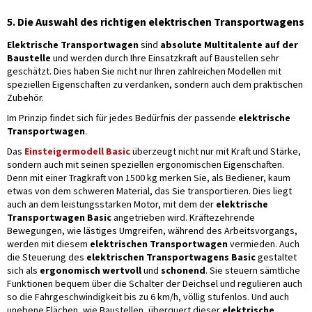
5. Die Auswahl des richtigen elektrischen Transportwagens
Elektrische Transportwagen
sind
absolute Multitalente auf der
Baustelle
und werden durch Ihre Einsatzkraft auf Baustellen sehr
geschätzt. Dies haben Sie nicht nur Ihren zahlreichen Modellen mit
speziellen Eigenschaften zu verdanken, sondern auch dem praktischen
Zubehör.
Im Prinzip findet sich für jedes Bedürfnis der passende
elektrische
Transportwagen
.
Das
Einsteigermodell Basic
überzeugt nicht nur mit Kraft und Stärke,
sondern auch mit seinen speziellen ergonomischen Eigenschaften.
Denn mit einer Tragkraft von 1500 kg merken Sie, als Bediener, kaum
etwas von dem schweren Material, das Sie transportieren. Dies liegt
auch an dem leistungsstarken Motor, mit dem der
elektrische
Transportwagen Basic
angetrieben wird. Kräftezehrende
Bewegungen, wie lästiges Umgreifen, während des Arbeitsvorgangs,
werden mit diesem
elektrischen Transportwagen
vermieden. Auch
die Steuerung des
elektrischen Transportwagens Basic
gestaltet
sich als
ergonomisch wertvoll
und
schonend
. Sie steuern sämtliche
Funktionen bequem über die Schalter der Deichsel und regulieren auch
so die Fahrgeschwindigkeit bis zu 6 km/h, völlig stufenlos. Und auch
unebene Flächen, wie Baustellen, überquert dieser
elektrische