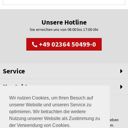
Unsere Hotline
Sie erreichen uns von 08:00 bis 17:00 Uhr
+49 02364 50499-0
Service
Kontakt
Wir nutzen Cookies, um Ihren Besuch auf
unserer Website und unseren Service zu
optimieren. Wir betrachten die weitere
Nutzung unserer Website als Zustimmung zu
Weltweit setzen wir unsere Erfahrungswerte und unser Streben
nach innovativen Lösungen in unvergleichliche Anlagen um.
der Verwendung von Cookies.