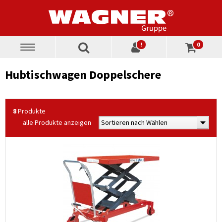
!
0
Toggle
navigation
Hubtischwagen Doppelschere
8
Produkte
alle Produkte anzeigen
Sortieren nach Wählen