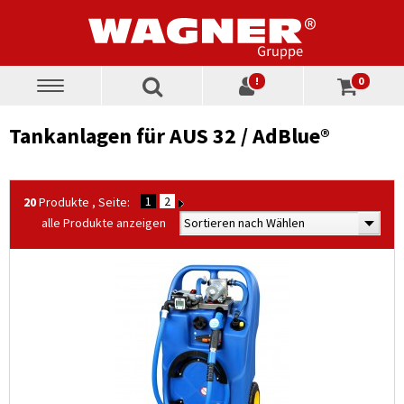
!
0
Toggle
navigation
Tankanlagen für AUS 32 / AdBlue®
1
2
20
Produkte , Seite:
alle Produkte anzeigen
Sortieren nach Wählen