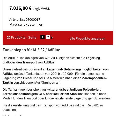
7.016,00 €
zzgl. MwSt.
Artikel Nr.: 07000017
versandkostenfrei
1
2
20
Produkte , Seite:
alle Produkte anzeigen
Tankanlagen für AUS 32 / AdBlue
Die AdBlue-Tankanlagen von WAGNER eignen sich für die
Lagerung
und/oder den Transport
von
AdBlue
.
Unser vielseitiges Sortiment an
Lager und- Betankungsmöglichkeiten von
AdBlue
umfasst Tankanlagen von 200l bis 12.000l. Für die gemeinsame
Lagerung von Diesel und AdBlue bieten wir Ihnen einen
2-Komponenten-
Tank
in verschiedenen Ausführungen an.
Die Tankanlagen bestehen aus
witterungsbeständigem Polyethylen,
korrosionsbeständigem GFK
oder lackiertem Stahl
und können je nach
Modell für den Transport oder für die feststehende Lagerung genutzt werden.
Für die Aufstellung und den Transport von AdBlue sind die TRwS781 zu
beachten.