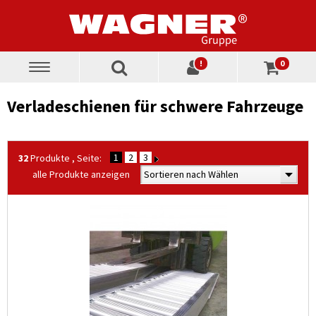
!
0
Toggle
navigation
Verladeschienen für schwere Fahrzeuge
1
2
3
32
Produkte , Seite:
alle Produkte anzeigen
Sortieren nach Wählen