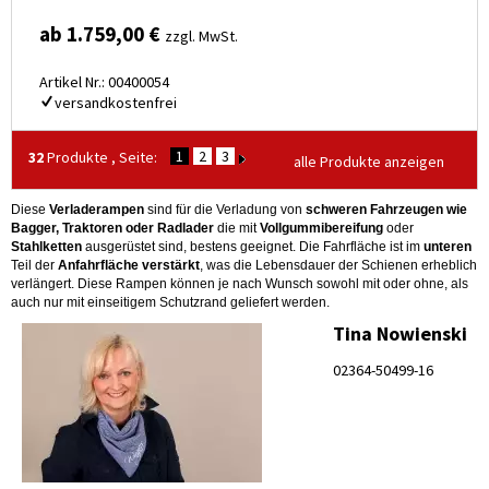
ab 1.759,00 €
zzgl. MwSt.
Artikel Nr.: 00400054
versandkostenfrei
1
2
3
32
Produkte , Seite:
alle Produkte anzeigen
Diese
Verladerampen
sind für die Verladung von
schweren Fahrzeugen wie
Bagger, Traktoren oder Radlader
die mit
Vollgummibereifung
oder
Stahlketten
ausgerüstet sind, bestens geeignet. Die Fahrfläche ist im
unteren
Teil der
Anfahrfläche verstärkt
, was die Lebensdauer der Schienen erheblich
verlängert. Diese Rampen können je nach Wunsch sowohl mit oder ohne, als
auch nur mit einseitigem Schutzrand geliefert werden.
Tina Nowienski
02364-50499-16