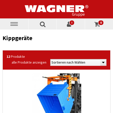
!
0
Toggle
navigation
Kippgeräte
12
Produkte
alle Produkte anzeigen
Sortieren nach Wählen