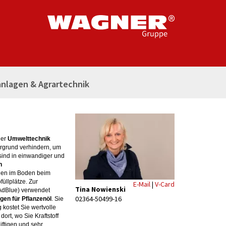
nlagen & Agrartechnik
der
Umwelttechnik
ergrund verhindern, um
sind in einwandiger und
n
gen im Boden beim
üllplätze. Zur
E-Mail
|
V-Card
Tina Nowienski
AdBlue) verwendet
02364-50499-16
gen für Pflanzenöl
. Sie
kostet Sie wertvolle
ort, wo Sie Kraftstoff
ftigen und sehr