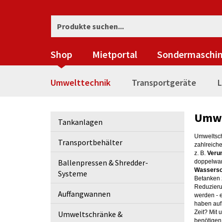
Shop
Mietportal
Sondermaschi
Umwelttechnik
Transportgeräte
L
Umwe
Tankanlagen
Umweltschu
Transportbehälter
zahlreich
z. B.
Veru
Ballenpressen & Shredder-
doppelwan
Wassersc
Systeme
Betanken z
Reduzieru
Auffangwannen
werden - 
haben auf
Zeit? Mit
Umweltschränke &
benötigen