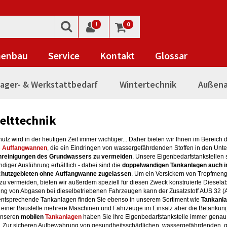
!
0
nenbau
Service
Kontakt
Glossar
ager- & Werkstattbedarf
Wintertechnik
Außena
lttechnik
tz wird in der heutigen Zeit immer wichtiger... Daher bieten wir Ihnen im Bereich 
e
Auffangwannen
, die ein Eindringen von wassergefährdenden Stoffen in den Unt
nreinigungen des Grundwassers zu vermeiden
. Unsere Eigenbedarfstankstellen 
diger Ausführung erhältlich - dabei sind die
doppelwandigen Tankanlagen auch i
hutzgebieten ohne Auffangwanne zugelassen
. Um ein Versickern von Tropfmen
u vermeiden, bieten wir außerdem speziell für diesen Zweck konstruierte Dieselabf
ng von Abgasen bei dieselbetriebenen Fahrzeugen kann der Zusatzstoff AUS 32 (
entsprechende Tankanlagen finden Sie ebenso in unserem Sortiment wie
Tankanla
 einer Baustelle mehrere Maschinen und Fahrzeuge im Einsatz aber die Betankung 
 unseren
mobilen
Tankanlagen
haben Sie Ihre Eigenbedarfstankstelle immer genau d
. Zur sicheren Aufbewahrung von gesundheitsschädlichen, wassergefährdenden, gi