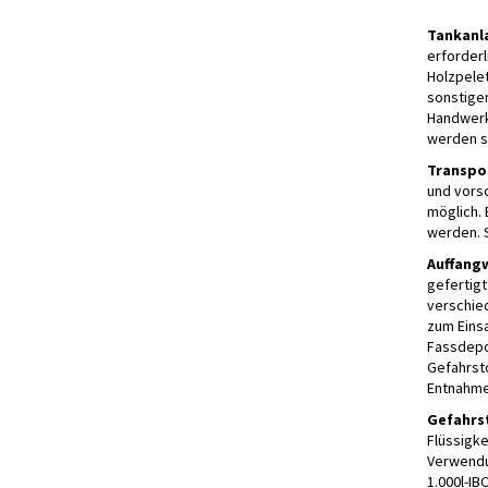
Tankanl
erforderl
Holzpele
sonstige
Handwerke
werden s
Transpo
und vorsc
möglich.
werden. S
Auffang
gefertigt
verschie
zum Einsa
Fassdepo
Gefahrst
Entnahme
Gefahrs
Flüssigk
Verwendu
1.000l-IB