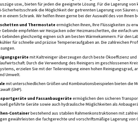
uszüge usw., bieten für jeden die geeignete Lösung. Für die Lagerung von
i-Sicherheitsschrank die Möglichkeit der getrennten Lagerung von Säuren 
en in einem Schrank. Wir helfen Ihnen gerne bei der Auswahl des von Ihnen 
schetten und Thermostate
ermöglichen Ihnen, Ihre Flüssigkeiten zu er
e Gebinde empfehlen wir Heizjacken oder Heizmanschetten, die einfach um
 Gebinden gleichzeitig eignen sich am besten Wärmekammern. Für den Lab
kühler für schnelle und präzise Temperieraufgaben an. Die zahlreichen Pr
ssungen.
inigungsgeräte
mit Kaltreiniger überzeugen durch beste Ökoeffizienz und
laufwirtschaft. Durch die Verwendung des Reinigers im geschlossenen Krei
tems, erzielen Sie mit der Teilereinigung einen hohen Reinigungsgrad, arb
nd Umwelt.
ale
mit unterschiedlichen Größen und Kombinationsbeispielen bieten die Mö
awaR (ÜHP).
nsportgeräte
und Fassanbaugeräte
ermöglichen den sicheren Transport
uell geführte Geräte sowie auch hydraulische Möglichkeiten als Anbaugerät
chen-Container
bestehend aus stabilen Rahmenkonstruktionen mit zahlreic
gen gewährleisten die fachgerechte und vorschriftsmäßige Lagerung von 