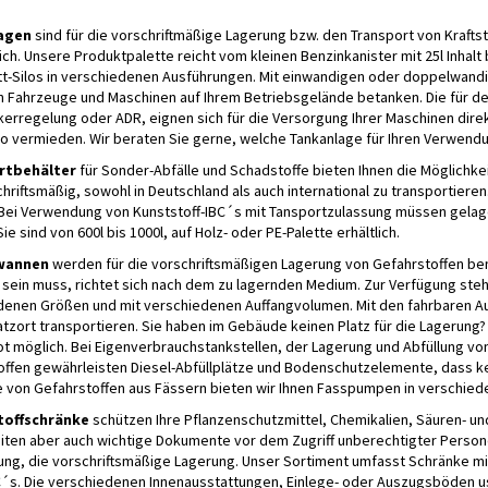
agen
sind für die vorschriftmäßige Lagerung bzw. den Transport von Kraftst
ich. Unsere Produktpalette reicht vom kleinen Benzinkanister mit 25l Inhalt 
tt-Silos in verschiedenen Ausführungen. Mit einwandigen oder doppelwandi
n Fahrzeuge und Maschinen auf Ihrem Betriebsgelände betanken. Die für 
rregelung oder ADR, eignen sich für die Versorgung Ihrer Maschinen direkt
o vermieden. Wir beraten Sie gerne, welche Tankanlage für Ihren Verwend
rtbehälter
für Sonder-Abfälle und Schadstoffe bieten Ihnen die Möglichke
hriftsmäßig, sowohl in Deutschland als auch international zu transportiere
 Bei Verwendung von Kunststoff-IBC´s mit Tansportzulassung müssen gelage
ie sind von 600l bis 1000l, auf Holz- oder PE-Palette erhältlich.
wannen
werden für die vorschriftsmäßigen Lagerung von Gefahrstoffen be
 sein muss, richtet sich nach dem zu lagernden Medium. Zur Verfügung ste
denen Größen und mit verschiedenen Auffangvolumen. Mit den fahrbaren Au
tzort transportieren. Sie haben im Gebäude keinen Platz für die Lagerung? E
t möglich. Bei Eigenverbrauchstankstellen, der Lagerung und Abfüllung v
offen gewährleisten Diesel-Abfüllplätze und Bodenschutzelemente, dass 
 von Gefahrstoffen aus Fässern bieten wir Ihnen Fasspumpen in verschie
toffschränke
schützen Ihre Pflanzenschutzmittel, Chemikalien, Säuren- u
eiten aber auch wichtige Dokumente vor dem Zugriff unberechtigter Person
ng, die vorschriftsmäßige Lagerung. Unser Sortiment umfasst Schränke mit
C´s. Die verschiedenen Innenausstattungen, Einlege- oder Auszugsböden us