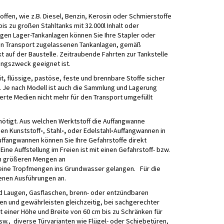
offen, wie z.B. Diesel, Benzin, Kerosin oder Schmierstoffe
bis zu großen Stahltanks mit 32.000l Inhalt oder
gen Lager-Tankanlagen können Sie Ihre Stapler oder
den Transport zugelassenen Tankanlagen, gemäß
 auf der Baustelle. Zeitraubende Fahrten zur Tankstelle
ungszweck geeignet ist.
it
,
flüssige, pastöse, feste und brennbare Stoffe sicher
n. Je nach Modell ist auch die Sammlung und Lagerung
rte Medien nicht mehr für den Transport umgefüllt
nötigt. Aus welchen Werktstoff die Auffangwanne
hen Kunststoff
-
, Stahl
-,
oder Edelstahl
-
Auffangwannen in
ffangwannen können Sie Ihre Gefahrstoffe direkt
ine Auffstellung im Freien ist mit einen Gefahrstoff- bzw.
on größeren Mengen an
keine Tropfmengen ins Grundwasser gelangen. Für die
denen Ausführungen an.
nd Laugen, Gasflaschen, brenn- oder entzündbaren
en und gewährleisten gleichzeitig, bei sachgerechter
 einer Höhe und Breite von 60 cm bis zu Schränken für
w., diverse Türvarianten wie Flügel- oder Schiebetüren,