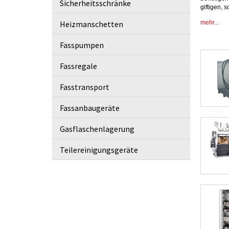
Sicherheitsschränke
giftigen, 
dieser Si
Heizmanschetten
mehr...
Fasstransp
ein Fassr
Ausführu
Fasspumpen
und Fassk
gründlich
Fassregale
zur Lager
hochwertig
Fasstransport
Fassanbaugeräte
Gasflaschenlagerung
Teilereinigungsgeräte