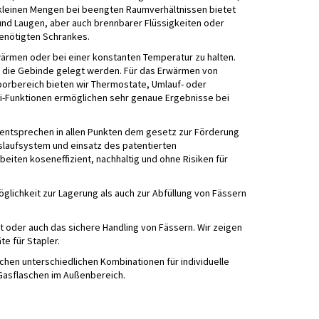
 kleinen Mengen bei beengten Raumverhältnissen bietet
und Laugen, aber auch brennbarer Flüssigkeiten oder
benötigten Schrankes.
wärmen oder bei einer konstanten Temperatur zu halten.
 die Gebinde gelegt werden. Für das Erwärmen von
orbereich bieten wir Thermostate, Umlauf- oder
ofi-Funktionen ermöglichen sehr genaue Ergebnisse bei
 entsprechen in allen Punkten dem gesetz zur Förderung
slaufsystem und einsatz des patentierten
eiten koseneffizient, nachhaltig und ohne Risiken für
glichkeit zur Lagerung als auch zur Abfüllung von Fässern
 oder auch das sichere Handling von Fässern. Wir zeigen
e für Stapler.
hen unterschiedlichen Kombinationen für individuelle
Gasflaschen im Außenbereich.