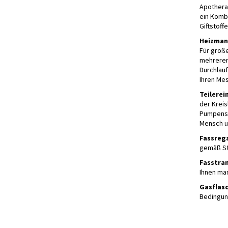
Apothera
ein Komb
Giftstoff
Heizman
Für groß
mehreren
Durchlauf
Ihren Me
Teilere
der Kreis
Pumpensys
Mensch u
Fassreg
gemäß St
Fasstra
Ihnen man
Gasflas
Bedingun