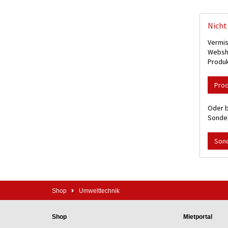
Nicht 
Vermis
Websho
Produk
Pro
Oder b
Sonder
Son
Shop
Umwelttechnik
Shop
Mietportal