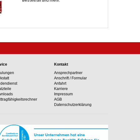
Bestellfax und mehr.
vice
Kontakt
ulungen
Ansprechpartner
kstatt
Anschrift / Formular
dendienst
Anfahrt
atzteile
Karriere
nloads
Impressum
ttragfähig­keits­rechner
AGB
Datenschutzerklärung