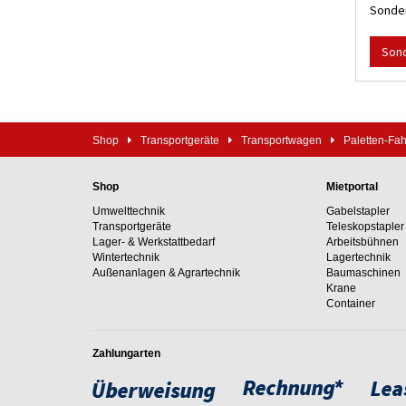
Sonder
Son
Shop
Transportgeräte
Transportwagen
Paletten-Fah
Shop
Mietportal
Umwelttechnik
Gabelstapler
Transportgeräte
Teleskopstapler
Lager- & Werkstattbedarf
Arbeitsbühnen
Wintertechnik
Lagertechnik
Außenanlagen & Agrartechnik
Baumaschinen
Krane
Container
Zahlungarten