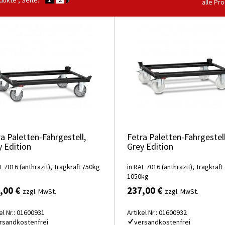
ukte , Seite:
alle Pr
a Paletten-Fahrgestell,
Fetra Paletten-Fahrgestell
y Edition
Grey Edition
L 7016 (anthrazit), Tragkraft 750kg
in RAL 7016 (anthrazit), Tragkraft
1050kg
,00 €
237,00 €
zzgl. MwSt.
zzgl. MwSt.
el Nr.: 01600931
Artikel Nr.: 01600932
rsandkostenfrei
versandkostenfrei