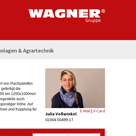
nlagen & Agrartechnik
rt von Flachpaletten
gefertigt die
00x600 bis 1200x1000mm
hrgestelle auch
 günstiger Höhe. Auf
chsel und Kupplung für
E-Mail
|
V-Card
Julia Voßwinkel
02364-50499-17