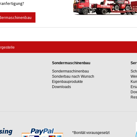
anfertigung?
dermaschinenbau
rgestelle
Sondermaschinenbau
Ser
Sondermaschinenbau
Sch
Sonderbau nach Wunsch
Wer
Eigenbauprodukte
Kun
Downloads
Ers
Dow
Res
*Bonität vorausgesetzt