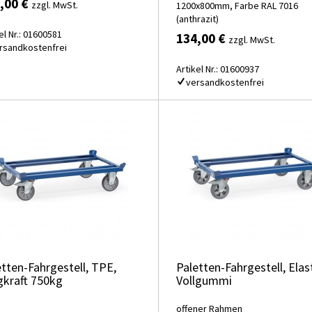
,00 €
zzgl. MwSt.
1200x800mm, Farbe RAL 7016
(anthrazit)
el Nr.: 01600581
134,00 €
zzgl. MwSt.
rsandkostenfrei
Artikel Nr.: 01600937
versandkostenfrei
etten-Fahrgestell, TPE,
Paletten-Fahrgestell, Elast
gkraft 750kg
Vollgummi
offener Rahmen