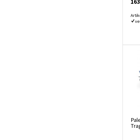
163
Artik
ve
Pal
Tra