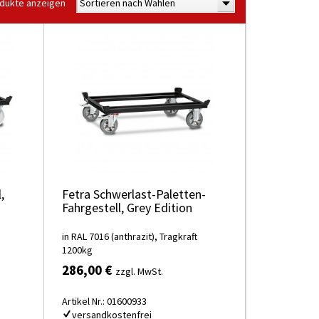
odukte anzeigen
Sortieren nach Wählen
,
Fetra Schwerlast-Paletten-
Fahrgestell, Grey Edition
in RAL 7016 (anthrazit), Tragkraft
1200kg
286,00 €
zzgl. MwSt.
Artikel Nr.: 01600933
versandkostenfrei