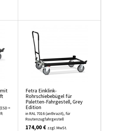
 mit
Fetra Einklink-
ft
Rohrschiebebügel für
Paletten-Fahrgestell, Grey
Edition
(ESD =
ft
in RAL 7016 (anthrazit), für
Routenzugfahrgestell
174,00 €
zzgl. MwSt.