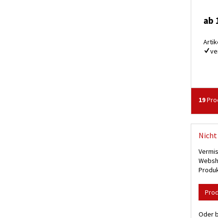
ab 
Artik
ve
19
Prod
Nicht 
Vermis
Websho
Produk
Pro
Oder b