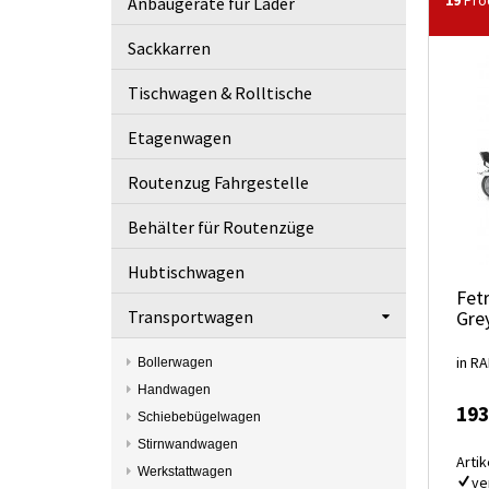
19
Prod
Anbaugeräte für Lader
Sackkarren
Tischwagen & Rolltische
Etagenwagen
Routenzug Fahrgestelle
Behälter für Routenzüge
Hubtischwagen
Fetr
Transportwagen
Gre
in RA
Bollerwagen
Handwagen
193
Schiebebügelwagen
Stirnwandwagen
Artik
Werkstattwagen
ve