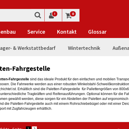
!
0
nenbau
Service
Kontakt
Glossar
ager- & Werkstattbedarf
Wintertechnik
Außena
ten-Fahrgestelle
etten-Fahrgestelle
sind das ideale Produkt für den einfachen und mobilen Transpo
rboxen. Die Fahrwerke werden aus einer robusten Winkelstahl-Schweißkonstruktion 
hichtet ist. Erhältlich sind die Paletten-Fahrgestelle für Pallettengrößen von 8
 unterschiedliche Tragkräften und Reifenausführungen. Optional können für die Fa
hmen gewählt werden, diese sorgen für ein Abstellen der Paletten auf ergonomisch
ind die Paletten-Fahrgestelle auch mit einem Rohrschiebebügel oder mit einer Dei
ort mit Zugfahrzeugen erhältlich.
1
2