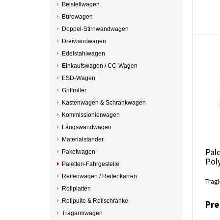
Beistellwagen
Bürowagen
Doppel-Stirnwandwagen
Dreiwandwagen
Edelstahlwagen
Einkaufswagen / CC-Wagen
ESD-Wagen
Griffroller
Kastenwagen & Schrankwagen
Kommissionierwagen
Längswandwagen
Materialständer
Pale
Paketwagen
Pol
Paletten-Fahrgestelle
Reifenwagen / Reifenkarren
Trag
Rollplatten
Rollpulte & Rollschränke
Pre
Tragarmwagen