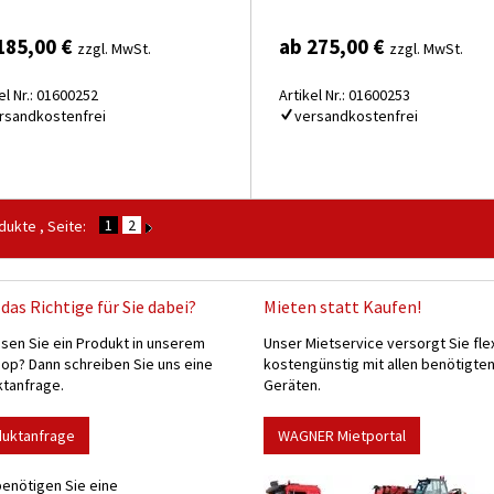
185,00 €
ab 275,00 €
zzgl. MwSt.
zzgl. MwSt.
el Nr.: 01600252
Artikel Nr.: 01600253
rsandkostenfrei
versandkostenfrei
1
2
ukte , Seite:
das Richtige für Sie dabei?
Mieten statt Kaufen!
sen Sie ein Produkt in unserem
Unser Mietservice versorgt Sie fle
p? Dann schreiben Sie uns eine
kostengünstig mit allen benötigte
tanfrage.
Geräten.
duktanfrage
WAGNER Mietportal
enötigen Sie eine