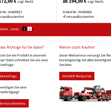
172,00 €
ab 194,00 €
zzgl. MwSt.
zzgl. MwSt.
el Nr.: 01600912
Artikel Nr.: 01600061
rsandkostenfrei
versandkostenfrei
1
2
ukte , Seite:
das Richtige für Sie dabei?
Mieten statt Kaufen!
sen Sie ein Produkt in unserem
Unser Mietservice versorgt Sie fle
p? Dann schreiben Sie uns eine
kostengünstig mit allen benötigte
tanfrage.
Geräten.
duktanfrage
WAGNER Mietportal
enötigen Sie eine
anfertigung?
dermaschinenbau