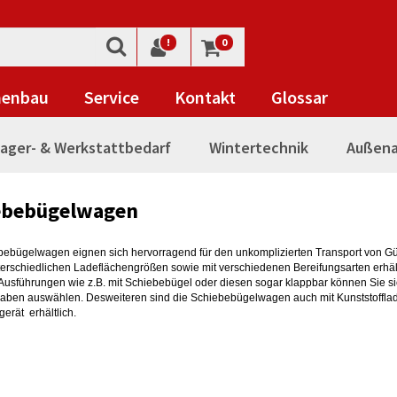
!
0
nenbau
Service
Kontakt
Glossar
ager- & Werkstattbedarf
Wintertechnik
Außena
ebebügelwagen
bebügelwagen eignen sich hervorragend für den unkomplizierten Transport von G
terschiedlichen Ladeflächengrößen sowie mit verschiedenen Bereifungsarten erhält
 Ausführungen wie z.B. mit Schiebebügel oder diesen sogar klappbar können Sie si
gaben auswählen.
Desweiteren sind die Schiebebügelwagen auch mit Kunststofflad
erät erhältlich.