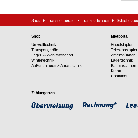
Shop
Transportgeräte
Transportwagen
Schiebebüg
Shop
Mietportal
Umwelttechnik
Gabelstapler
Transportgeräte
Teleskopstapler
Lager- & Werkstattbedarf
Arbeitsbühnen
Wintertechnik
Lagertechnik
Außenanlagen & Agrartechnik
Baumaschinen
Krane
Container
Zahlungarten