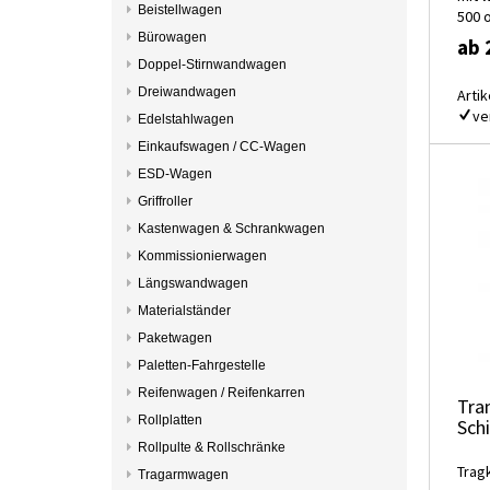
Beistellwagen
500 
Bürowagen
ab 
Doppel-Stirnwandwagen
Dreiwandwagen
Artik
ve
Edelstahlwagen
Einkaufswagen / CC-Wagen
ESD-Wagen
Griffroller
Kastenwagen & Schrankwagen
Kommissionierwagen
Längswandwagen
Materialständer
Paketwagen
Paletten-Fahrgestelle
Reifenwagen / Reifenkarren
Tra
Rollplatten
Sch
Rollpulte & Rollschränke
Trag
Tragarmwagen