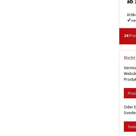
ab 
Artik
ve
24
Prod
Nicht 
Vermis
Websho
Produk
Pro
Oder b
Sonder
Son