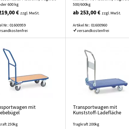
oder 600 kg
500/600kg
219,00 €
ab 253,00 €
zzgl. MwSt.
zzgl. MwSt.
el Nr.: 01600959
Artikel Nr.: 01600960
rsandkostenfrei
versandkostenfrei
nsportwagen mit
Transportwagen mit
iebebügel
Kunststoff-Ladefläche
kraft 250kg
Tragkraft 200kg