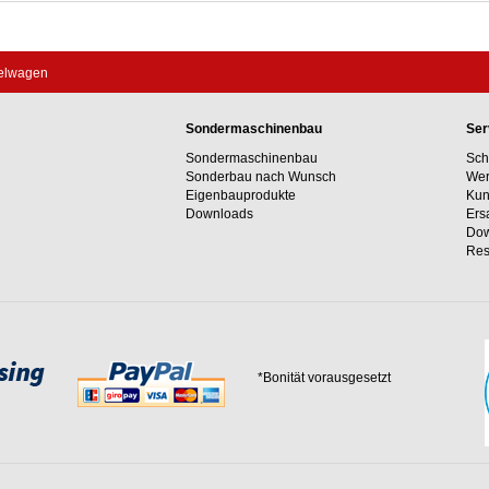
elwagen
Sondermaschinenbau
Ser
Sondermaschinenbau
Sch
Sonderbau nach Wunsch
Wer
Eigenbauprodukte
Kun
Downloads
Ers
Dow
Res
*Bonität vorausgesetzt