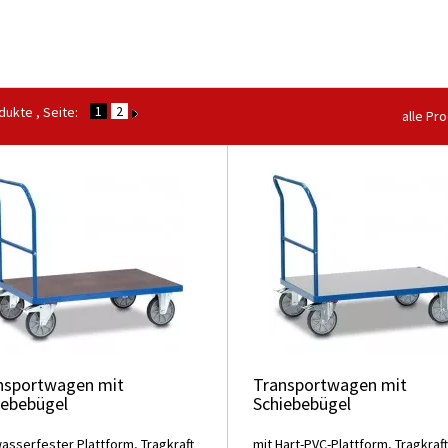
1
2
ukte , Seite:
alle Pr
nsportwagen mit
Transportwagen mit
iebebügel
Schiebebügel
wasserfester Plattform, Tragkraft
mit Hart-PVC-Plattform, Tragkraft