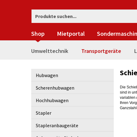
Shop
Mietportal
Sondermaschi
Umwelttechnik
Transportgeräte
L
Schi
Hubwagen
Scherenhubwagen
Die Schie
sind in un
variablen
Hochhubwagen
Ihren Vor
Ganzstahlg
Stapler
Stapleranbaugeräte