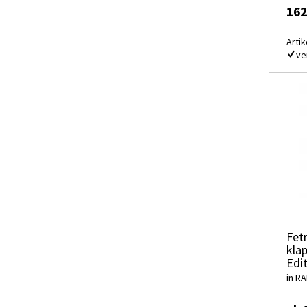
162
Artik
ve
Fet
kla
Edi
in RA