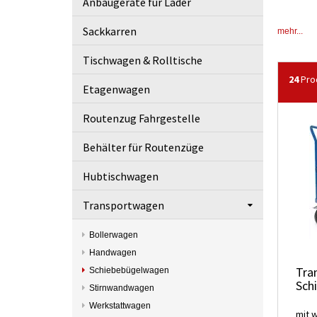
Anbaugeräte für Lader
Sackkarren
mehr...
Tischwagen & Rolltische
24
Prod
Etagenwagen
Routenzug Fahrgestelle
Behälter für Routenzüge
Hubtischwagen
Transportwagen
Bollerwagen
Handwagen
Tra
Schiebebügelwagen
Sch
Stirnwandwagen
Werkstattwagen
mit 