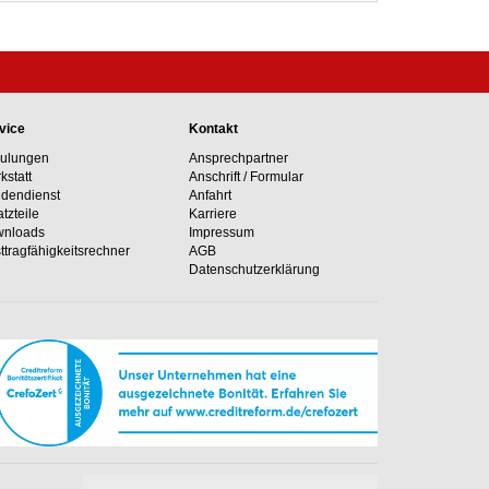
vice
Kontakt
ulungen
Ansprechpartner
kstatt
Anschrift / Formular
dendienst
Anfahrt
atzteile
Karriere
nloads
Impressum
ttragfähig­keits­rechner
AGB
Datenschutzerklärung