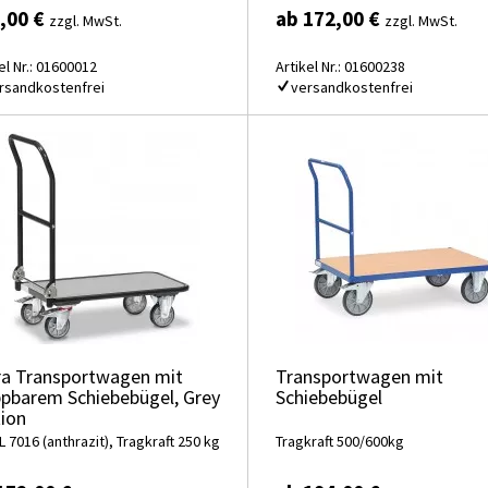
,00 €
ab 172,00 €
zzgl. MwSt.
zzgl. MwSt.
el Nr.: 01600012
Artikel Nr.: 01600238
rsandkostenfrei
versandkostenfrei
ra Transportwagen mit
Transportwagen mit
ppbarem Schiebebügel, Grey
Schiebebügel
tion
L 7016 (anthrazit), Tragkraft 250 kg
Tragkraft 500/600kg