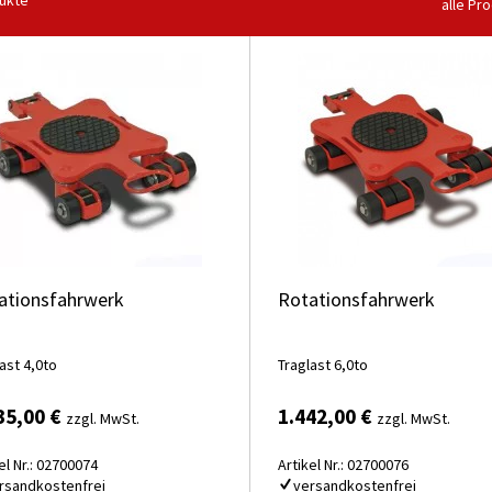
ukte
alle Pr
ationsfahrwerk
Rotationsfahrwerk
ast 4,0to
Traglast 6,0to
35,00 €
1.442,00 €
zzgl. MwSt.
zzgl. MwSt.
el Nr.: 02700074
Artikel Nr.: 02700076
rsandkostenfrei
versandkostenfrei