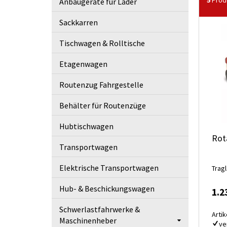
5
Prod
Anbaugeräte für Lader
Sackkarren
Tischwagen & Rolltische
Etagenwagen
Routenzug Fahrgestelle
Behälter für Routenzüge
Hubtischwagen
Rot
Transportwagen
Elektrische Transportwagen
Tragl
Hub- & Beschickungswagen
1.2
Schwerlastfahrwerke &
Artik
Maschinenheber
ve