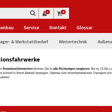
!
0
nenbau
Service
Kontakt
Glossar
ager- & Werkstattbedarf
Wintertechnik
Außena
tionsfahrwerke
en
Rotationsfahrwerken
können Sie in
alle Richtungen rangieren
. Bis zu 15,0to 
nd schnell in Ihrem Betrieb bewegen. Optimal zum innerbetrieblichen Transport vo
uteilen.