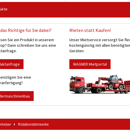
ukte
das Richtige für Sie dabei?
Mieten statt Kaufen!
sen Sie ein Produkt in unserem
Unser Mietservice versorgt Sie fle
p? Dann schreiben Sie uns eine
kostengünstig mit allen benötigte
tanfrage.
Geräten.
duktanfrage
WAGNER Mietportal
enötigen Sie eine
anfertigung?
dermaschinenbau
enheber
Rotationsfahrwerke