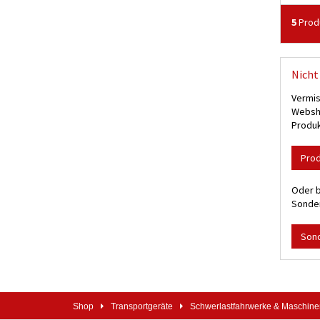
5
Prod
Nicht 
Vermis
Websho
Produk
Pro
Oder b
Sonder
Son
Shop
Transportgeräte
Schwerlastfahrwerke & Maschin