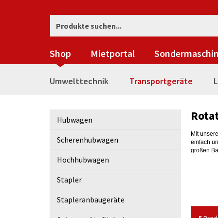
Shop
Mietportal
Sondermaschi
Umwelttechnik
Transportgeräte
L
Rota
Hubwagen
Mit unser
Scherenhubwagen
einfach u
großen Ba
Hochhubwagen
Stapler
Stapleranbaugeräte