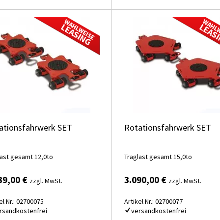
ationsfahrwerk SET
Rotationsfahrwerk SET
last gesamt 12,0to
Traglast gesamt 15,0to
39,00 €
3.090,00 €
zzgl. MwSt.
zzgl. MwSt.
el Nr.: 02700075
Artikel Nr.: 02700077
rsandkostenfrei
versandkostenfrei