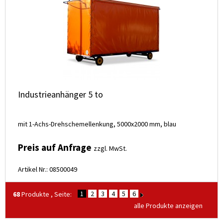
Industrieanhänger 5 to
mit 1-Achs-Drehschemellenkung, 5000x2000 mm, blau
Preis auf Anfrage
zzgl. MwSt.
Artikel Nr.: 08500049
1
2
3
4
5
6
68
Produkte , Seite:
alle Produkte anzeigen