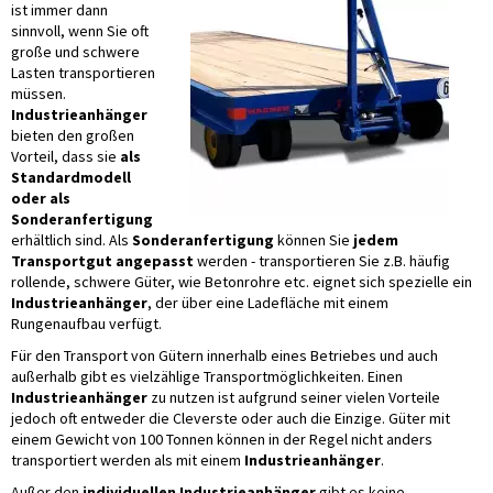
ist immer dann
sinnvoll, wenn Sie oft
große und schwere
Lasten transportieren
müssen.
Industrieanhänger
bieten den großen
Vorteil, dass sie
als
Standardmodell
oder als
Sonderanfertigung
erhältlich sind. Als
Sonderanfertigung
können Sie
jedem
Transportgut angepasst
werden - transportieren Sie z.B. häufig
rollende, schwere Güter, wie Betonrohre etc. eignet sich spezielle ein
Industrieanhänger
, der über eine Ladefläche mit einem
Rungenaufbau verfügt.
Für den Transport von Gütern innerhalb eines Betriebes und auch
außerhalb gibt es vielzählige Transportmöglichkeiten. Einen
Industrieanhänger
zu nutzen ist aufgrund seiner vielen Vorteile
jedoch oft entweder die Cleverste oder auch die Einzige. Güter mit
einem Gewicht von 100 Tonnen können in der Regel nicht anders
transportiert werden als mit einem
Industrieanhänger
.
Außer den
individuellen Industrieanhänger
gibt es keine