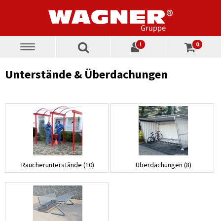
!
0
Toggle
navigation
Unterstände & Überdachungen
Raucherunterstände (10)
Überdachungen (8)