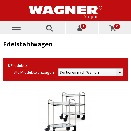
!
0
Toggle
navigation
Edelstahlwagen
8
Produkte
alle Produkte anzeigen
Sortieren nach Wählen