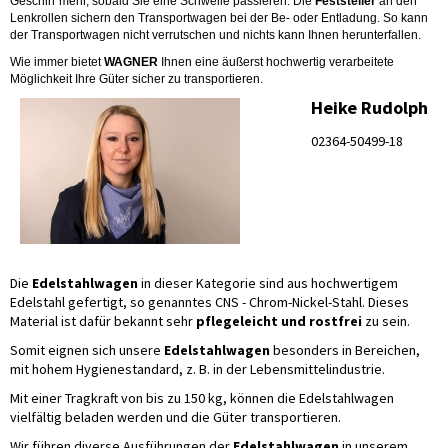
Geschirr mehr, sobald Sie eine Schwelle passieren. Die
Feststeller
an den
Lenkrollen sichern den Transportwagen bei der Be- oder Entladung. So kann
der Transportwagen nicht verrutschen und nichts kann Ihnen herunterfallen.
Wie immer bietet
WAGNER
Ihnen eine äußerst hochwertig verarbeitete
Möglichkeit Ihre Güter sicher zu transportieren.
Heike Rudolph
02364-50499-18
Die
Edelstahlwagen
in dieser Kategorie sind aus hochwertigem
Edelstahl gefertigt, so genanntes CNS - Chrom-Nickel-Stahl. Dieses
Material ist dafür bekannt sehr
pflegeleicht und rostfrei
zu sein.
Somit eignen sich unsere
Edelstahlwagen
besonders in Bereichen,
mit hohem Hygienestandard, z. B. in der Lebensmittelindustrie.
Mit einer Tragkraft von bis zu 150 kg, können die Edelstahlwagen
vielfältig beladen werden und die Güter transportieren.
Wir führen diverse Ausführungen der
Edelstahlwagen
in unserem