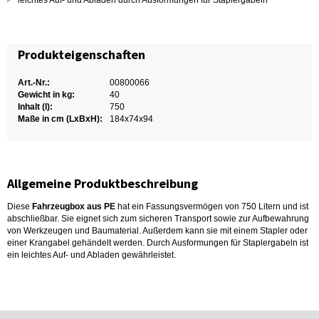
leichtes Auf- und Abladen durch Ausformungen für Staplergabeln
Produkteigenschaften
Art.-Nr.:
00800066
Gewicht in kg:
40
Inhalt (l):
750
Maße in cm (LxBxH):
184x74x94
Allgemeine Produktbeschreibung
Diese
Fahrzeugbox aus PE
hat ein Fassungsvermögen von 750 Litern und ist
abschließbar. Sie eignet sich zum sicheren Transport sowie zur Aufbewahrung
von Werkzeugen und Baumaterial. Außerdem kann sie mit einem Stapler oder
einer Krangabel gehändelt werden. Durch Ausformungen für Staplergabeln ist
ein leichtes Auf- und Abladen gewährleistet.