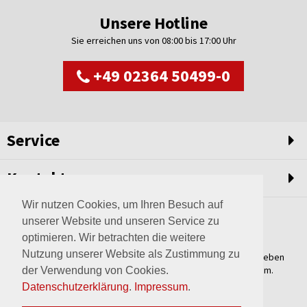
Unsere Hotline
Sie erreichen uns von 08:00 bis 17:00 Uhr
+49 02364 50499-0
Service
Kontakt
Wir nutzen Cookies, um Ihren Besuch auf
unserer Website und unseren Service zu
optimieren. Wir betrachten die weitere
Nutzung unserer Website als Zustimmung zu
Weltweit setzen wir unsere Erfahrungswerte und unser Streben
nach innovativen Lösungen in unvergleichliche Anlagen um.
der Verwendung von Cookies.
Erfahren Sie mehr über uns.
Datenschutzerklärung
.
Impressum
.
mehr über Wagner