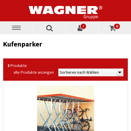
!
0
Toggle
navigation
Kufenparker
3
Produkte
alle Produkte anzeigen
Sortieren nach Wählen