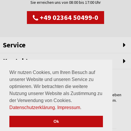
Sie erreichen uns von 08:00 bis 17:00 Uhr
+49 02364 50499-0
Service
Kontakt
Wir nutzen Cookies, um Ihren Besuch auf
unserer Website und unseren Service zu
optimieren. Wir betrachten die weitere
Nutzung unserer Website als Zustimmung zu
Weltweit setzen wir unsere Erfahrungswerte und unser Streben
nach innovativen Lösungen in unvergleichliche Anlagen um.
der Verwendung von Cookies.
Erfahren Sie mehr über uns.
Datenschutzerklärung
.
Impressum
.
mehr über Wagner
Ok