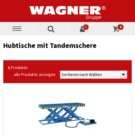
!
0
Toggle
navigation
Hubtische mit Tandemschere
1
Produkte
alle Produkte anzeigen
Sortieren nach Wählen