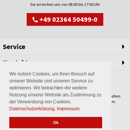
Sie erreichen uns von 08:00 bis 17:00 Uhr
+49 02364 50499-0
Service
Kontakt
Wir nutzen Cookies, um Ihren Besuch auf
unserer Website und unseren Service zu
optimieren. Wir betrachten die weitere
Nutzung unserer Website als Zustimmung zu
Weltweit setzen wir unsere Erfahrungswerte und unser Streben
nach innovativen Lösungen in unvergleichliche Anlagen um.
der Verwendung von Cookies.
Erfahren Sie mehr über uns.
Datenschutzerklärung
.
Impressum
.
mehr über Wagner
Ok