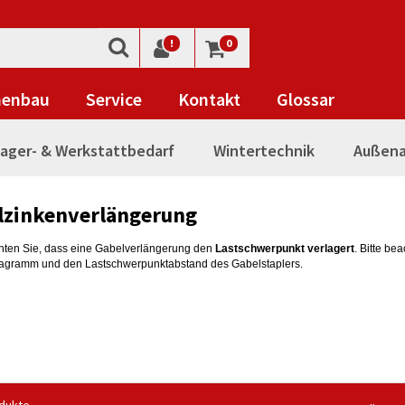
!
0
nenbau
Service
Kontakt
Glossar
ager- & Werkstattbedarf
Wintertechnik
Außena
lzinkenverlängerung
chten Sie, dass eine Gabelverlängerung den
Lastschwerpunkt verlagert
. Bitte be
iagramm und den Lastschwerpunktabstand des Gabelstaplers.