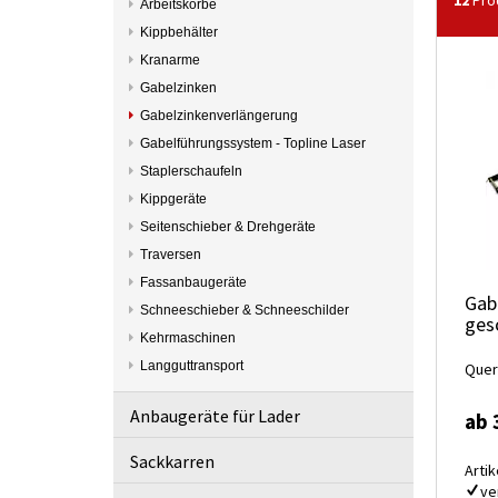
12
Pro
Arbeitskörbe
Kippbehälter
Kranarme
Gabelzinken
Gabelzinkenverlängerung
Gabelführungssystem - Topline Laser
Staplerschaufeln
Kippgeräte
Seitenschieber & Drehgeräte
Traversen
Fassanbaugeräte
Gab
Schneeschieber & Schneeschilder
ges
Kehrmaschinen
Langguttransport
Quer
Anbaugeräte für Lader
ab 
Sackkarren
Artik
ve