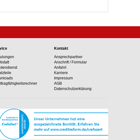
vice
Kontakt
ulungen
Ansprechpartner
kstatt
Anschrift / Formular
dendienst
Anfahrt
atzteile
Karriere
nloads
Impressum
ttragfähig­keits­rechner
AGB
Datenschutzerklärung