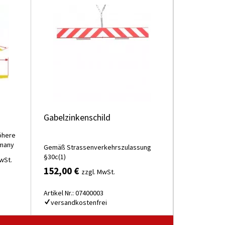
Gabelzinkenschild
öhere
rmany
Gemäß Strassenverkehrszulassung
§30c(1)
wSt.
152,00 €
zzgl. MwSt.
Artikel Nr.: 07400003
versandkostenfrei