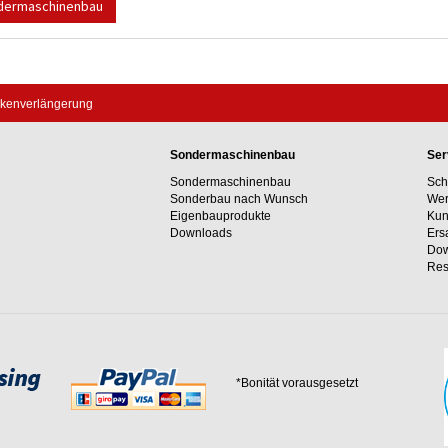
dermaschinenbau
nkenverlängerung
Sondermaschinenbau
Ser
Sondermaschinenbau
Sch
Sonderbau nach Wunsch
Wer
Eigenbauprodukte
Kun
Downloads
Ers
Dow
Res
*Bonität vorausgesetzt