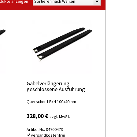
odukte anzeigen
Sortieren nach Wählen
Gabelverlängerung
geschlossene Ausführung
Querschnitt BxH 100x40mm
328,00 €
zzgl. MwSt.
Artikel Nr.: 04700473
versandkostenfrei