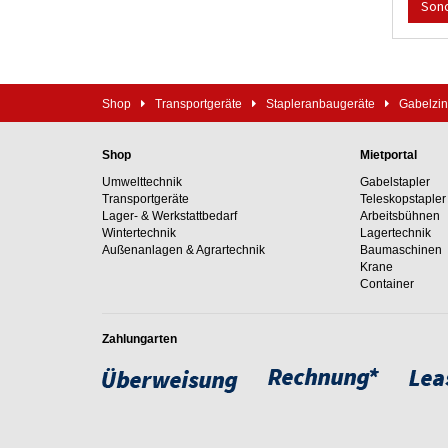
Son
Shop
Transportgeräte
Stapleranbaugeräte
Gabelzi
Shop
Mietportal
Umwelttechnik
Gabelstapler
Transportgeräte
Teleskopstapler
Lager- & Werkstattbedarf
Arbeitsbühnen
Wintertechnik
Lagertechnik
Außenanlagen & Agrartechnik
Baumaschinen
Krane
Container
Zahlungarten