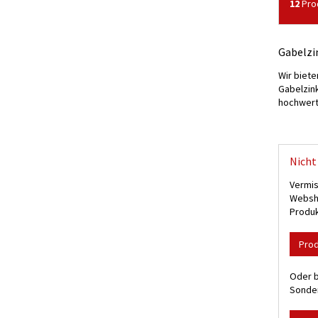
12
Pro
Gabelzi
Wir biete
Gabelzin
hochwert
Nicht 
Vermis
Websho
Produk
Pro
Oder b
Sonder