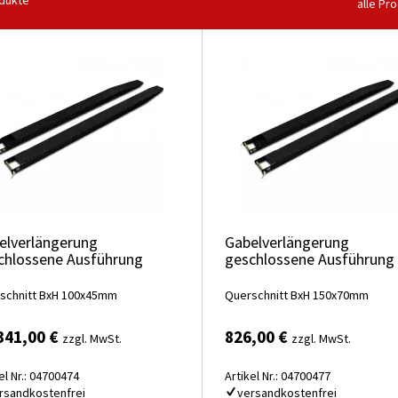
dukte
alle Pr
elverlängerung
Gabelverlängerung
chlossene Ausführung
geschlossene Ausführung
schnitt BxH 100x45mm
Querschnitt BxH 150x70mm
341,00 €
826,00 €
zzgl. MwSt.
zzgl. MwSt.
el Nr.: 04700474
Artikel Nr.: 04700477
rsandkostenfrei
versandkostenfrei