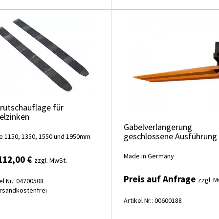
irutschauflage für
elzinken
Gabelverlängerung
geschlossene Ausführung
e 1150, 1350, 1550 und 1950mm
Made in Germany
112,00 €
zzgl. MwSt.
Preis auf Anfrage
zzgl. M
el Nr.: 04700508
rsandkostenfrei
Artikel Nr.: 00600188