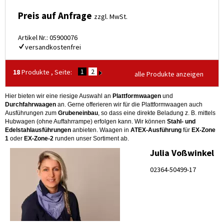
Preis auf Anfrage
zzgl. MwSt.
Artikel Nr.: 05900076
versandkostenfrei
1
2
18
Produkte , Seite:
alle Produkte anzeigen
Hier bieten wir eine riesige Auswahl an
Plattformwaagen
und
Durchfahrwaagen
an. Gerne offerieren wir für die Plattformwaagen auch
Ausführungen zum
Grubeneinbau
, so dass eine direkte Beladung z. B. mittels
Hubwagen (ohne Auffahrrampe) erfolgen kann. Wir können
Stahl- und
Edelstahlausführungen
anbieten. Waagen in
ATEX-Ausführung
für
EX-Zone
1
oder
EX-Zone-2
runden unser Sortiment ab.
Julia Voßwinkel
02364-50499-17