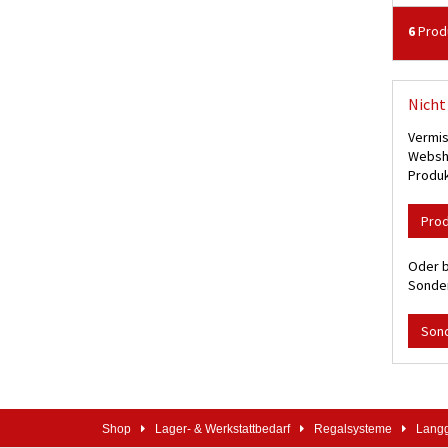
6
Prod
Nicht 
Vermis
Websho
Produk
Pro
Oder b
Sonder
Son
Shop
Lager- & Werkstattbedarf
Regalsysteme
Langg