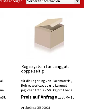
odukte anzeigen
Sortieren nach Wählen
Regalsystem für Langgut,
doppelseitig
al,
für die Lagerung von Flachmaterial,
Rohre, Werkzeuge und Langgut
ene
jeglicher Art bis 7.500 kg pro Ebene
Preis auf Anfrage
wSt.
zzgl. MwSt.
Artikel Nr.: 05500005