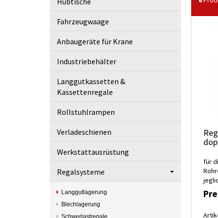
6
Prod
Hubtische
Fahrzeugwaage
Anbaugeräte für Krane
Industriebehälter
Langgutkassetten &
Kassettenregale
Rollstuhlrampen
Verladeschienen
Reg
dop
Werkstattausrüstung
für d
Rohr
Regalsysteme
jegli
Pre
Langgutlagerung
Blechlagerung
Artik
Schwerlastregale