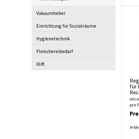
Vakuumheber
Einrichtung für Sozialräume
Hygienetechnik
Fleischereibedarf
Xlift
Reg
für 
Res
mit e
pro 
Pre
Artik