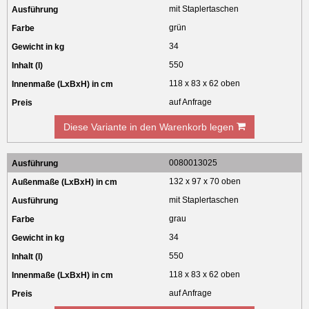
mit Staplertaschen
grün
34
550
118 x 83 x 62 oben
auf Anfrage
Diese Variante in den Warenkorb legen
0080013025
132 x 97 x 70 oben
mit Staplertaschen
grau
34
550
118 x 83 x 62 oben
auf Anfrage