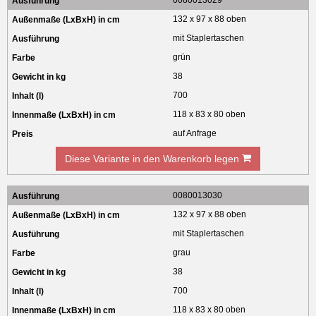
0080013029
132 x 97 x 88 oben
mit Staplertaschen
grün
38
700
118 x 83 x 80 oben
auf Anfrage
Diese Variante in den Warenkorb legen
0080013030
132 x 97 x 88 oben
mit Staplertaschen
grau
38
700
118 x 83 x 80 oben