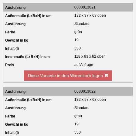
0080013021
132 x 97 x 63 oben
Standard
grün
19
550
118 x 83 x 62 oben
auf Anfrage
Diese Variante in den Warenkorb legen
0080013022
132 x 97 x 63 oben
Standard
grau
19
550