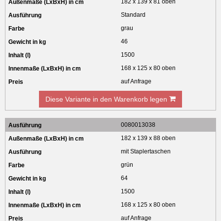
182 x 139 x 81 oben
Standard
grau
46
1500
168 x 125 x 80 oben
auf Anfrage
Diese Variante in den Warenkorb legen
0080013038
182 x 139 x 88 oben
mit Staplertaschen
grün
64
1500
168 x 125 x 80 oben
auf Anfrage