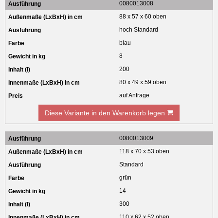
0080013008
88 x 57 x 60 oben
hoch Standard
blau
8
200
80 x 49 x 59 oben
auf Anfrage
Diese Variante in den Warenkorb legen
0080013009
118 x 70 x 53 oben
Standard
grün
14
300
110 x 62 x 52 oben