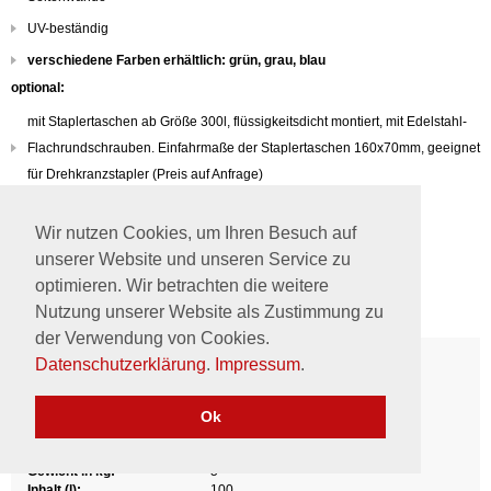
UV-beständig
verschiedene Farben erhältlich: grün, grau, blau
optional:
mit Staplertaschen ab Größe 300l, flüssigkeitsdicht montiert, mit Edelstahl-
Flachrundschrauben. Einfahrmaße der Staplertaschen 160x70mm, geeignet
für Drehkranzstapler (Preis auf Anfrage)
mit verzinktem Stahlfußgestell (Preis auf Anfrage)
Wir nutzen Cookies, um Ihren Besuch auf
mit Lenkrollengestell (Preis auf Anfrage)
unserer Website und unseren Service zu
mit Flachdeckel (Preis auf Anfrage)
optimieren. Wir betrachten die weitere
Nutzung unserer Website als Zustimmung zu
der Verwendung von Cookies.
Produkteigenschaften
Datenschutzerklärung
.
Impressum
.
Art.-Nr.:
00800130
Außenmaße (LxBxH) in cm:
88 x 58 x 29 oben
Ok
Ausführung:
Standard
Farbe:
grün
Gewicht in kg:
5
Inhalt (l):
100