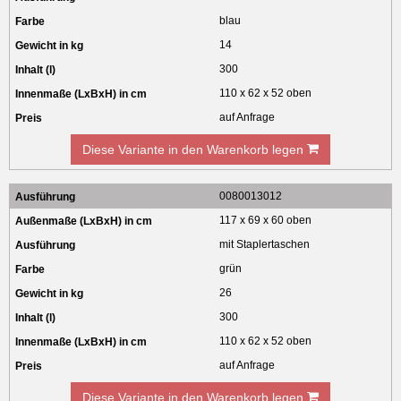
blau
14
300
110 x 62 x 52 oben
auf Anfrage
Diese Variante in den Warenkorb legen
0080013012
117 x 69 x 60 oben
mit Staplertaschen
grün
26
300
110 x 62 x 52 oben
auf Anfrage
Diese Variante in den Warenkorb legen