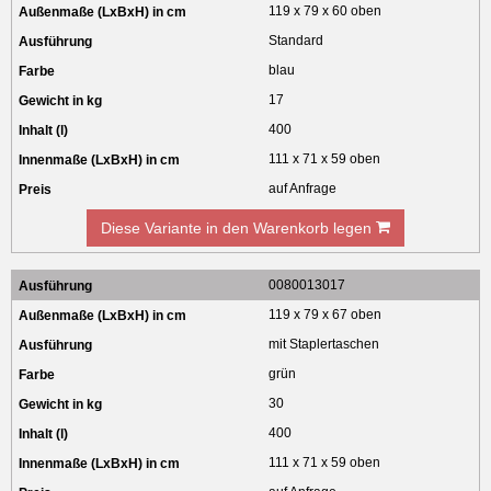
119 x 79 x 60 oben
Standard
blau
17
400
111 x 71 x 59 oben
auf Anfrage
Diese Variante in den Warenkorb legen
0080013017
119 x 79 x 67 oben
mit Staplertaschen
grün
30
400
111 x 71 x 59 oben