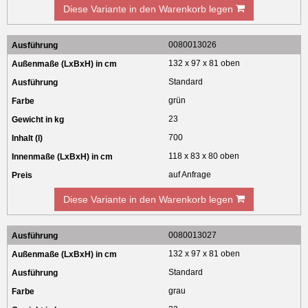
Diese Variante in den Warenkorb legen
0080013026
132 x 97 x 81 oben
Standard
grün
23
700
118 x 83 x 80 oben
auf Anfrage
Diese Variante in den Warenkorb legen
0080013027
132 x 97 x 81 oben
Standard
grau