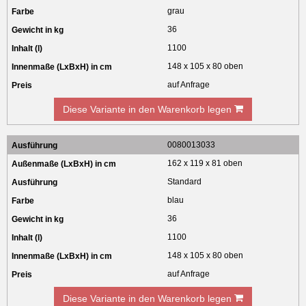
grau
36
1100
148 x 105 x 80 oben
auf Anfrage
Diese Variante in den Warenkorb legen
0080013033
162 x 119 x 81 oben
Standard
blau
36
1100
148 x 105 x 80 oben
auf Anfrage
Diese Variante in den Warenkorb legen