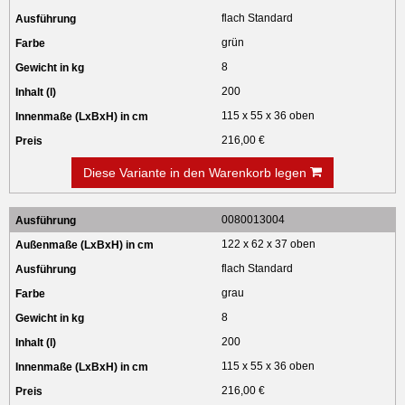
flach Standard
grün
8
200
115 x 55 x 36 oben
216,00 €
Diese Variante in den Warenkorb legen
0080013004
122 x 62 x 37 oben
flach Standard
grau
8
200
115 x 55 x 36 oben
216,00 €