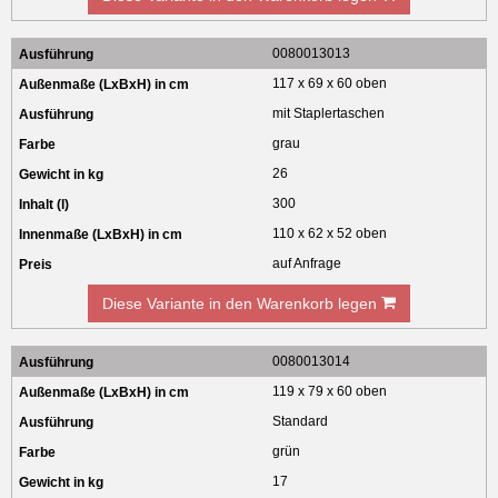
0080013013
117 x 69 x 60 oben
mit Staplertaschen
grau
26
300
110 x 62 x 52 oben
auf Anfrage
Diese Variante in den Warenkorb legen
0080013014
119 x 79 x 60 oben
Standard
grün
17