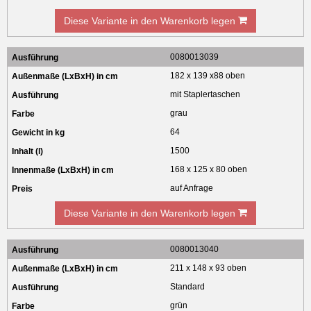
Diese Variante in den Warenkorb legen
0080013039
182 x 139 x88 oben
mit Staplertaschen
grau
64
1500
168 x 125 x 80 oben
auf Anfrage
Diese Variante in den Warenkorb legen
0080013040
211 x 148 x 93 oben
Standard
grün