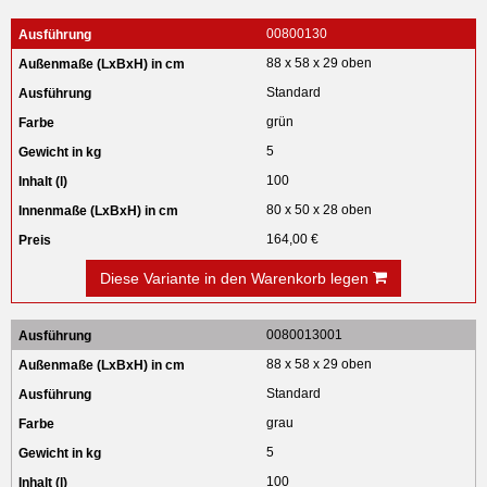
00800130
88 x 58 x 29 oben
Standard
grün
5
100
80 x 50 x 28 oben
164,00 €
Diese Variante in den Warenkorb legen
0080013001
88 x 58 x 29 oben
Standard
grau
5
100