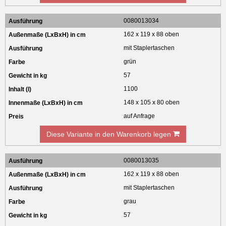
0080013034
162 x 119 x 88 oben
mit Staplertaschen
grün
57
1100
148 x 105 x 80 oben
auf Anfrage
Diese Variante in den Warenkorb legen
0080013035
162 x 119 x 88 oben
mit Staplertaschen
grau
57