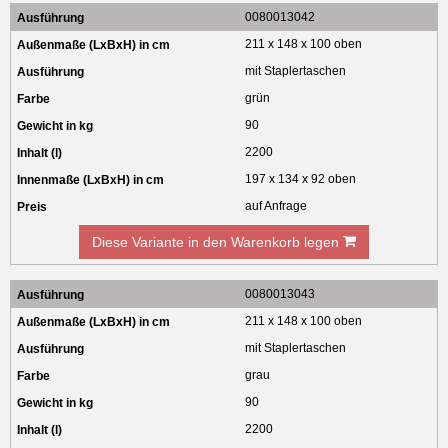
0080013042
211 x 148 x 100 oben
mit Staplertaschen
grün
90
2200
197 x 134 x 92 oben
auf Anfrage
Diese Variante in den Warenkorb legen
0080013043
211 x 148 x 100 oben
mit Staplertaschen
grau
90
2200