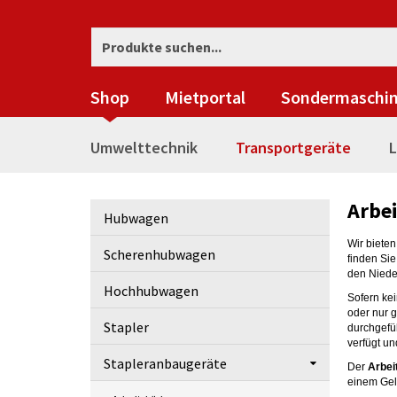
Shop
Mietportal
Sondermaschi
Umwelttechnik
Transportgeräte
L
Arbe
Hubwagen
Wir biete
Scherenhubwagen
finden Sie
den Niede
Hochhubwagen
Sofern ke
oder nur 
Stapler
durchgefü
verfügt u
Stapleranbaugeräte
Der
Arbei
einem Gel