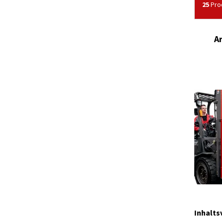
25
Prod
A
Inhalts