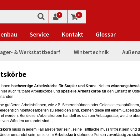
!
0
nenbau
Service
Kontakt
Glossar
ager- & Werkstattbedarf
Wintertechnik
Außena
itskörbe
n Ihnen
hochwertige Arbeitskörbe für Stapler und Krane
. Neben
witterungsbestä
 hier auch faltbare Arbeitskörbe und
spezielle Arbeitskörbe
für den Einsatz in Öst
rlanden.
ine größeren Arbeitsbühnen, wie z.B. Scherenbühnen oder Gelenkteleskopbühnen,
gelegentlich Montagearbeiten zu erledigen sind, können diese mit einem Gabelstap
hrt werden. Bei diesen Arbeitskörben handelt es sich um Anbaugeräte, welche über
nd von Wänden umrandet sind.
tskorb
muss in jedem Fall arretierbar sein, seine Trittfläche muss trittfest sein und
änder umrandet sein, um die im
Arbeitskorb
stehende Person zuverlässig zu sich