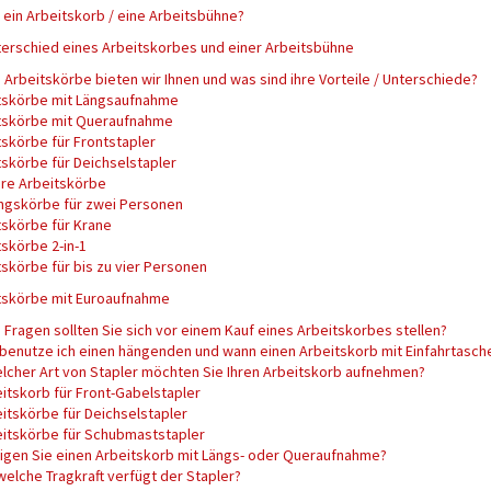
 ein Arbeitskorb / eine Arbeitsbühne?
terschied eines Arbeitskorbes und einer Arbeitsbühne
Arbeitskörbe bieten wir Ihnen und was sind ihre Vorteile / Unterschiede?
tskörbe mit Längsaufnahme
tskörbe mit Queraufnahme
tskörbe für Frontstapler
tskörbe für Deichselstapler
are Arbeitskörbe
ngskörbe für zwei Personen
tskörbe für Krane
tskörbe 2-in-1
tskörbe für bis zu vier Personen
tskörbe mit Euroaufnahme
Fragen sollten Sie sich vor einem Kauf eines Arbeitskorbes stellen?
benutze ich einen hängenden und wann einen Arbeitskorb mit Einfahrtasch
elcher Art von Stapler möchten Sie Ihren Arbeitskorb aufnehmen?
itskorb für Front-Gabelstapler
itskörbe für Deichselstapler
itskörbe für Schubmaststapler
igen Sie einen Arbeitskorb mit Längs- oder Queraufnahme?
welche Tragkraft verfügt der Stapler?