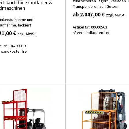
zum sicheren Lagern, Verladen 
eitskorb für Frontlader &
Transportieren von Gütern
dmaschinen
ab 2.047,00 €
zzgl. MwSt.
Zinkenaufnahme und
aufnahme, lackiert
Artikel Nr.: 00600563
21,00 €
versandkostenfrei
zzgl. MwSt.
el Nr.: 04200089
rsandkostenfrei