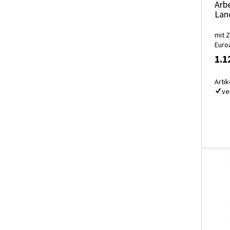
Arb
Lan
mit 
Euro
1.1
Artik
ve