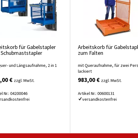
eitskorb für Gabelstapler
Arbeitskorb für Gabelstap
 Schubmaststapler
zum Falten
Quer- und Längsaufnahme, 2 in 1
mit Queraufnahme, für zwei Per
lackiert
,00 €
983,00 €
zzgl. MwSt.
zzgl. MwSt.
el Nr.: 04200046
Artikel Nr.: 00600131
rsandkostenfrei
versandkostenfrei