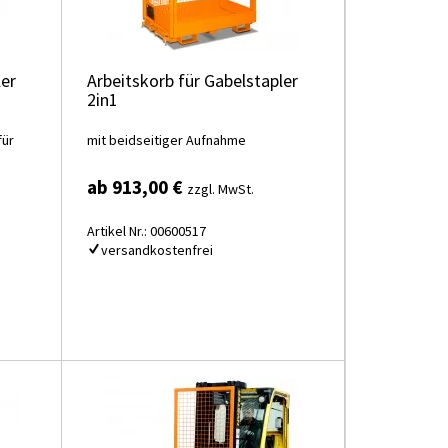
ler
Arbeitskorb für Gabelstapler
2in1
für
mit beidseitiger Aufnahme
ab 913,00 €
zzgl. MwSt.
Artikel Nr.: 00600517
versandkostenfrei