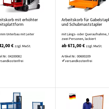
eitskorb mit erhöhter
Arbeitskorb für Gabelstap
eitsplattform
und Schubmaststapler
 mm Unterbau mit Leiter
mit Längs- oder Queraufnahme, 
zwei Personen, lackiert
42,00 €
ab 671,00 €
zzgl. MwSt.
zzgl. MwSt.
el Nr.: 04200082
Artikel Nr.: 00600209
rsandkostenfrei
versandkostenfrei