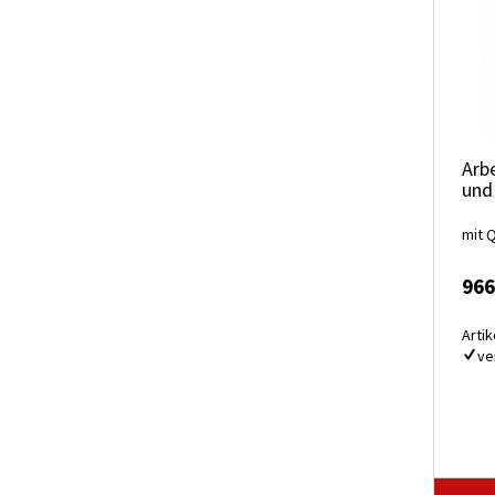
Arb
und
mit 
966
Artik
ve