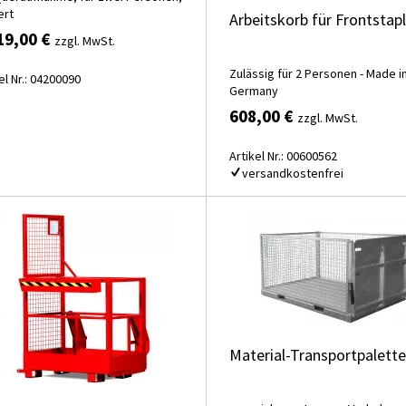
ert
Arbeitskorb für Frontstapl
19,00 €
zzgl. MwSt.
Zulässig für 2 Personen - Made i
el Nr.: 04200090
Germany
608,00 €
zzgl. MwSt.
Artikel Nr.: 00600562
versandkostenfrei
Material-Transportpalette