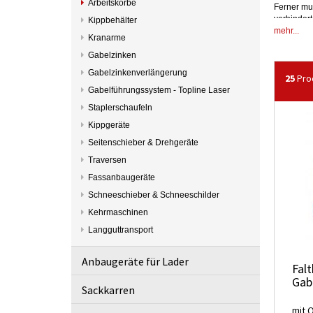
Arbeitskörbe
Ferner mu
verhinder
Kippbehälter
erreichba
mehr...
Kranarme
Ein
Arbei
Gabelzinken
Person/en 
Gabelzinkenverlängerung
25
Prod
Meist ist 
Gabelführungssystem - Topline Laser
Ausführun
können.
Staplerschaufeln
Kippgeräte
Seitenschieber & Drehgeräte
Traversen
Fassanbaugeräte
Schneeschieber & Schneeschilder
Kehrmaschinen
Langguttransport
Anbaugeräte für Lader
Falt
Gab
Sackkarren
mit 