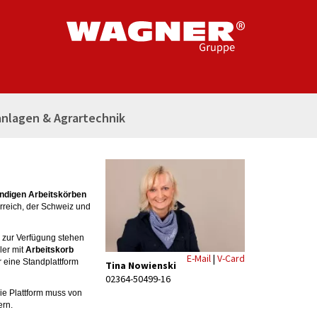
nlagen & Agrartechnik
ndigen Arbeitskörben
erreich, der Schweiz und
 zur Verfügung stehen
ler mit
Arbeitskorb
E-Mail
|
V-Card
 eine Standplattform
Tina Nowienski
02364-50499-16
 die Plattform muss von
ern.