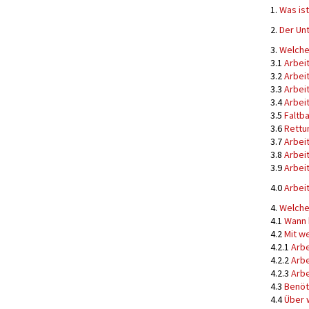
1.
Was ist
2.
Der Un
3.
Welche 
3.1
Arbei
3.2
Arbei
3.3
Arbei
3.4
Arbei
3.5
Faltb
3.6
Rettu
3.7
Arbei
3.8
Arbei
3.9
Arbei
4.0
Arbei
4.
Welche 
4.1
Wann 
4.2
Mit w
4.2.1
Arbe
4.2.2
Arbe
4.2.3
Arbe
4.3
Benöt
4.4
Über 