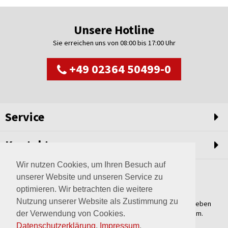
Unsere Hotline
Sie erreichen uns von 08:00 bis 17:00 Uhr
+49 02364 50499-0
Service
Kontakt
Wir nutzen Cookies, um Ihren Besuch auf
unserer Website und unseren Service zu
optimieren. Wir betrachten die weitere
Nutzung unserer Website als Zustimmung zu
Weltweit setzen wir unsere Erfahrungswerte und unser Streben
nach innovativen Lösungen in unvergleichliche Anlagen um.
der Verwendung von Cookies.
Erfahren Sie mehr über uns.
Datenschutzerklärung
.
Impressum
.