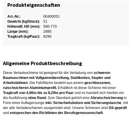
Produkteigenschaften
Art.-Nr.:
00400051
Gewicht (kg/Stück):
51
Höhendif. HD (mm):
590-770
Länge (mm):
2885
Tragkraft (kg/Paar):
8290
Allgemeine Produktbeschreibung
Diese Verladeschiene ist geeignet für die Verladung von
schweren
Baumaschinen mit Vollgummibereifung, Stahlketten, Stapler und
Arbeitsbühnen
. Die Fahrfläche besteht aus einem
geschlossenen,
rutschsicheren Aluminiumprofil.
Erhältlich ist diese Schiene mit einer
Tragkraft von 4,96to bis zu 8,29to pro Paar
und es handelt sich hierbei um
die Ausführung
ohne Rand
. Zum Standard gehört eine
Abrutschsicherung
in
Form einer Auflagerzunge
inkl. Sicherheitsbolzen und Sicherungslasche
, mit
der alle Verladeschienen ausgerüstet sind. Unsere Schienen sind
GS-geprüft
und
entsprechen den Richtlinien der Berufsgenossenschaft
.