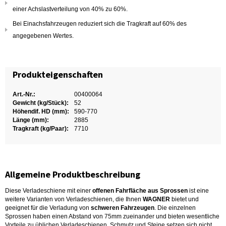
einer Achslastverteilung von 40% zu 60%.
Bei Einachsfahrzeugen reduziert sich die Tragkraft auf 60% des
angegebenen Wertes.
Produkteigenschaften
Art.-Nr.:
00400064
Gewicht (kg/Stück):
52
Höhendif. HD (mm):
590-770
Länge (mm):
2885
Tragkraft (kg/Paar):
7710
Allgemeine Produktbeschreibung
Diese Verladeschiene mit einer
offenen Fahrfläche aus Sprossen
ist eine
weitere Varianten von Verladeschienen, die Ihnen
WAGNER
bietet und
geeignet für die Verladung von
schweren Fahrzeugen
. Die einzelnen
Sprossen haben einen Abstand von 75mm zueinander und bieten wesentliche
Vorteile zu üblichen Verladeschienen. Schmutz und Steine setzen sich nicht