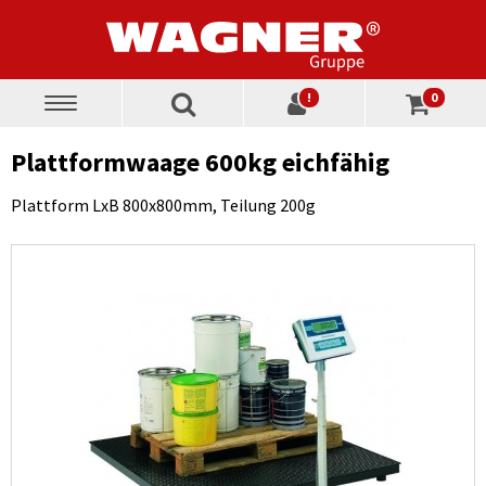
!
0
Toggle
navigation
Plattformwaage 600kg eichfähig
Plattform LxB 800x800mm, Teilung 200g