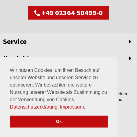
+49 02364 50499-0
Service
Kontakt
Wir nutzen Cookies, um Ihren Besuch auf
unserer Website und unseren Service zu
optimieren. Wir betrachten die weitere
Nutzung unserer Website als Zustimmung zu
Weltweit setzen wir unsere Erfahrungswerte und unser Streben
nach innovativen Lösungen in unvergleichliche Anlagen um.
der Verwendung von Cookies.
Erfahren Sie mehr über uns.
Datenschutzerklärung
.
Impressum
.
mehr über Wagner
Ok
2017 © wagner-haltern.de