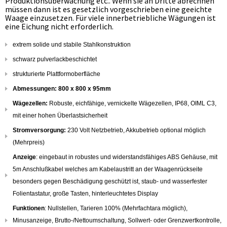
Produktionsüberwachung etc.. Wenn sie an Dritte abrechnen
müssen dann ist es gesetzlich vorgeschrieben eine geeichte
Waage einzusetzen. Für viele innerbetriebliche Wägungen ist
eine Eichung nicht erforderlich.
extrem solide und stabile Stahlkonstruktion
schwarz pulverlackbeschichtet
strukturierte Plattformoberfläche
Abmessungen: 800 x 800 x 95mm
Wägezellen:
Robuste, eichfähige, vernickelte Wägezellen, IP68, OIML C3,
mit einer hohen Überlastsicherheit
Stromversorgung:
230 Volt Netzbetrieb, Akkubetrieb optional möglich
(Mehrpreis)
Anzeige
: eingebaut in robustes und widerstandsfähiges ABS Gehäuse, mit
5m Anschlußkabel welches am Kabelaustritt an der Waagenrückseite
besonders gegen Beschädigung geschützt ist, staub- und wasserfester
Folientastatur, große Tasten, hinterleuchtetes Display
Funktionen
: Nullstellen, Tarieren 100% (Mehrfachtara möglich),
Minusanzeige, Brutto-/Nettoumschaltung, Sollwert- oder Grenzwertkontrolle,