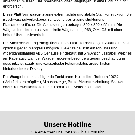
abrechnen müssen. Bei innerbetrieblichen Wägungen ist eine Eichung nicht
erforderlich.
Diese
Plattformwaage
ist eine extrem solide und stabile Stahlkonstruktion. Sie
ist schwarz pulverlackbeschichtet und besitzt eine strukturierte
Plattformoberfläche. Die Abmessungen betragen 800 x 800 x 95 mm. Die
Wägezellen sind robust, vernickelte Wägezellen, IP68, OIMLC3, mit einer
hohen Überlastsicherheit.
Die Stromversorgung erfolgt über ein 230 Volt Netzbetrieb, ein Akkubetrieb ist
optional gegen Mehrpreis möglich. Die Anzeige ist in ein robustes und
widerstandsfähiges ABS Gehäuse eingebaut, mit 5 m Anschlusskabel, welches
am Kabelaustritt an der Waagenrückseite besonders gegen Beschädigung
geschützt ist, staub- und wasserfester Folientastatur, große Tasten,
hinterleuchtetes Display.
Die
Waage
beinhaltet folgende Funktionen: Nullstellen, Tarieren 100%
(Mehrfachtara möglich), Minusanzeige, Brutto-/Nettoumschaltung, Sollwert-
oder Grenzwertkontrolle und automatische Selbsttestfunktion.
Unsere Hotline
Sie erreichen uns von 08:00 bis 17:00 Uhr