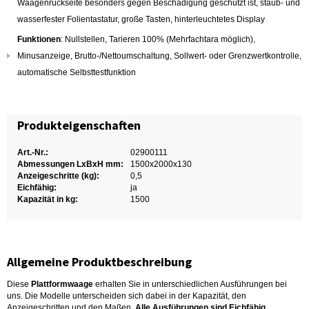
Waagenrückseite besonders gegen Beschädigung geschützt ist, staub- und
wasserfester Folientastatur, große Tasten, hinterleuchtetes Display
Funktionen
: Nullstellen, Tarieren 100% (Mehrfachtara möglich),
Minusanzeige, Brutto-/Nettoumschaltung, Sollwert- oder Grenzwertkontrolle,
automatische Selbsttestfunktion
Produkteigenschaften
Art.-Nr.:
02900111
Abmessungen LxBxH mm:
1500x2000x130
Anzeigeschritte (kg):
0,5
Eichfähig:
ja
Kapazität in kg:
1500
Allgemeine Produktbeschreibung
Diese
Plattformwaage
erhalten Sie in unterschiedlichen Ausführungen bei
uns. Die Modelle unterscheiden sich dabei in der Kapazität, den
Anzeigeschritten und den Maßen.
Alle Ausführungen sind Eichfähig
.