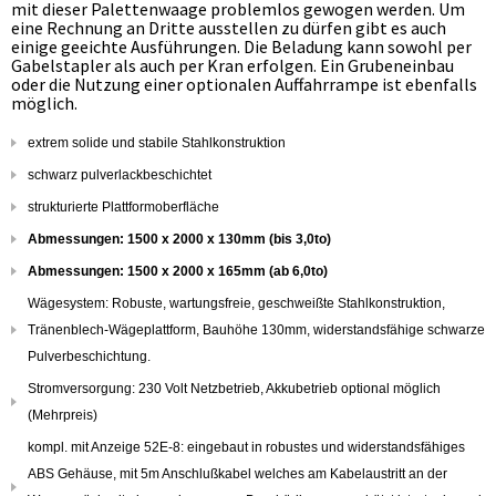
mit dieser Palettenwaage problemlos gewogen werden. Um
eine Rechnung an Dritte ausstellen zu dürfen gibt es auch
einige geeichte Ausführungen. Die Beladung kann sowohl per
Gabelstapler als auch per Kran erfolgen. Ein Grubeneinbau
oder die Nutzung einer optionalen Auffahrrampe ist ebenfalls
möglich.
extrem solide und stabile Stahlkonstruktion
schwarz pulverlackbeschichtet
strukturierte Plattformoberfläche
Abmessungen: 1500 x 2000 x 130mm (bis 3,0to)
Abmessungen: 1500 x 2000 x 165mm (ab 6,0to)
Wägesystem: Robuste, wartungsfreie, geschweißte Stahlkonstruktion,
Tränenblech-Wägeplattform, Bauhöhe 130mm, widerstandsfähige schwarze
Pulverbeschichtung.
Stromversorgung: 230 Volt Netzbetrieb, Akkubetrieb optional möglich
(Mehrpreis)
kompl. mit Anzeige 52E-8: eingebaut in robustes und widerstandsfähiges
ABS Gehäuse, mit 5m Anschlußkabel welches am Kabelaustritt an der