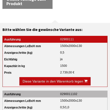
Produkt
Bitte wählen Sie die gewünsche Variante aus:
02900111
1500x2000x130
0,5
ja
1500
2.739,00 €
Diese Variante in den Warenkorb legen
0290011102
1500x2000x130
0,5/1,0