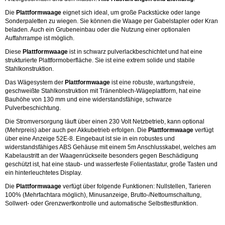
Die
Plattformwaage
eignet sich ideal, um große Packstücke oder lange
Sonderpaletten zu wiegen. Sie können die Waage per Gabelstapler oder Kran
beladen. Auch ein Grubeneinbau oder die Nutzung einer optionalen
Auffahrrampe ist möglich.
Diese
Plattformwaage
ist in schwarz pulverlackbeschichtet und hat eine
strukturierte Plattformoberfläche. Sie ist eine extrem solide und stabile
Stahlkonstruktion.
Das Wägesystem der
Plattformwaage
ist eine robuste, wartungsfreie,
geschweißte Stahlkonstruktion mit Tränenblech-Wägeplattform, hat eine
Bauhöhe von 130 mm und eine widerstandsfähige, schwarze
Pulverbeschichtung.
Die Stromversorgung läuft über einen 230 Volt Netzbetrieb, kann optional
(Mehrpreis) aber auch per Akkubetrieb erfolgen. Die
Plattformwaage
verfügt
über eine Anzeige 52E-8. Eingebaut ist sie in ein robustes und
widerstandsfähiges ABS Gehäuse mit einem 5m Anschlusskabel, welches am
Kabelaustritt an der Waagenrückseite besonders gegen Beschädigung
geschützt ist, hat eine staub- und wasserfeste Folientastatur, große Tasten und
ein hinterleuchtetes Display.
Die
Plattformwaage
verfügt über folgende Funktionen: Nullstellen, Tarieren
100% (Mehrfachtara möglich), Minusanzeige, Brutto-/Nettoumschaltung,
Sollwert- oder Grenzwertkontrolle und automatische Selbsttestfunktion.