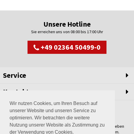
Unsere Hotline
Sie erreichen uns von 08:00 bis 17:00 Uhr
+49 02364 50499-0
Service
Kontakt
Wir nutzen Cookies, um Ihren Besuch auf
unserer Website und unseren Service zu
optimieren. Wir betrachten die weitere
Nutzung unserer Website als Zustimmung zu
Weltweit setzen wir unsere Erfahrungswerte und unser Streben
nach innovativen Lösungen in unvergleichliche Anlagen um.
der Verwendung von Cookies.