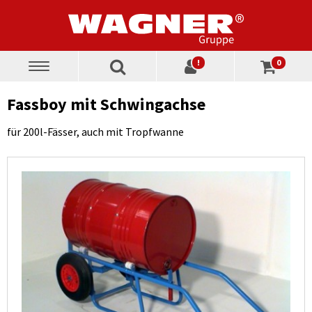
!
0
Toggle
navigation
Fassboy mit Schwingachse
für 200l-Fässer, auch mit Tropfwanne