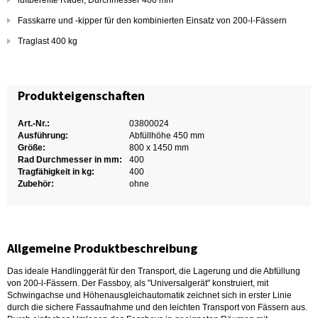
luftbereifte Räder, Durchmesser 400 mm
Fasskarre und -kipper für den kombinierten Einsatz von 200-l-Fässern
Traglast 400 kg
Produkteigenschaften
Art.-Nr.:
03800024
Ausführung:
Abfüllhöhe 450 mm
Größe:
800 x 1450 mm
Rad Durchmesser in mm:
400
Tragfähigkeit in kg:
400
Zubehör:
ohne
Allgemeine Produktbeschreibung
Das ideale Handlinggerät für den Transport, die Lagerung und die Abfüllung
von 200-l-Fässern. Der Fassboy, als "Universalgerät" konstruiert, mit
Schwingachse und Höhenausgleichautomatik zeichnet sich in erster Linie
durch die sichere Fassaufnahme und den leichten Transport von Fässern aus.