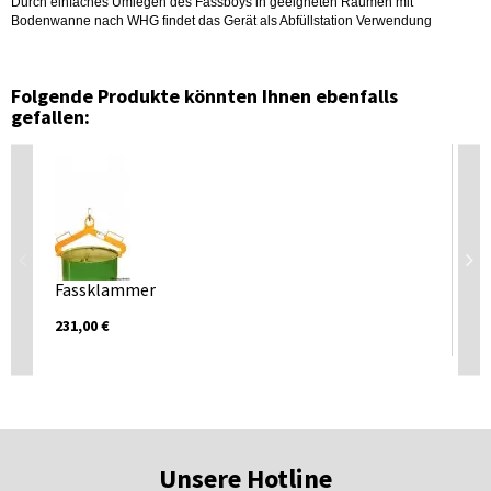
Durch einfaches Umlegen des Fassboys in geeigneten Räumen mit
Bodenwanne nach WHG findet das Gerät als Abfüllstation Verwendung
Folgende Produkte könnten Ihnen ebenfalls
gefallen:
Fassklammer
Fas
Fä
231,00 €
Pr
Unsere Hotline