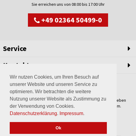
Sie erreichen uns von 08:00 bis 17:00 Uhr
+49 02364 50499-0
Service
Kontakt
Wir nutzen Cookies, um Ihren Besuch auf
unserer Website und unseren Service zu
optimieren. Wir betrachten die weitere
Nutzung unserer Website als Zustimmung zu
Weltweit setzen wir unsere Erfahrungswerte und unser Streben
nach innovativen Lösungen in unvergleichliche Anlagen um.
der Verwendung von Cookies.
Erfahren Sie mehr über uns.
Datenschutzerklärung
.
Impressum
.
mehr über Wagner
Ok