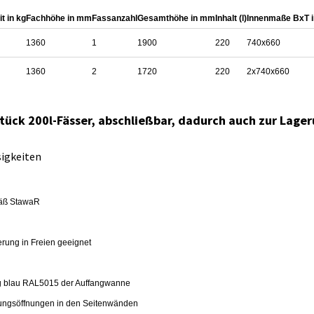
t in kg
Fachhöhe in mm
Fassanzahl
Gesamthöhe in mm
Inhalt (l)
Innenmaße BxT 
1360
1
1900
220
740x660
1360
2
1720
220
2x740x660
 Stück 200l-Fässer, abschließbar, dadurch auch zur Lage
sigkeiten
äß StawaR
rung in Freien geeignet
ng blau RAL5015 der Auffangwanne
ftungsöffnungen in den Seitenwänden