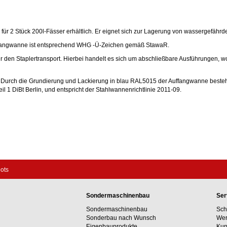
r für 2 Stück 200l-Fässer erhältlich. Er eignet sich zur Lagerung von wassergefährd
uffangwanne ist entsprechend WHG -Ü-Zeichen gemäß StawaR.
r den Staplertransport. Hierbei handelt es sich um abschließbare Ausführungen, w
. Durch die Grundierung und Lackierung in blau RAL5015 der Auffangwanne besteh
eil 1 DiBt Berlin, und entspricht der Stahlwannenrichtlinie 2011-09.
pots
Sondermaschinenbau
Ser
Sondermaschinenbau
Sch
Sonderbau nach Wunsch
Wer
Eigenbauprodukte
Kun