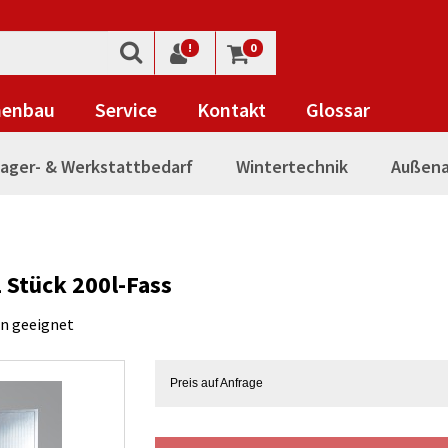
!
0
nenbau
Service
Kontakt
Glossar
ager- & Werkstattbedarf
Wintertechnik
Außena
1 Stück 200l-Fass
en geeignet
Preis auf Anfrage