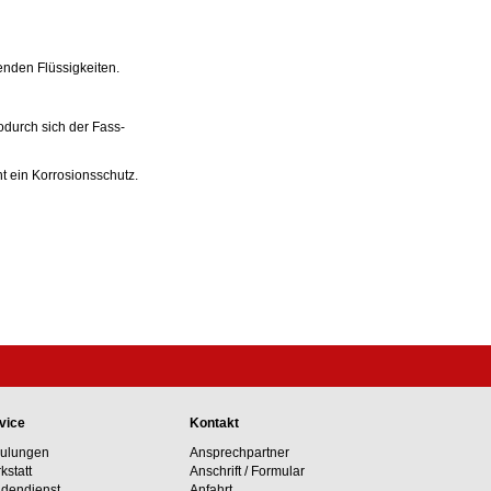
enden Flüssigkeiten.
odurch sich der Fass-
t ein Korrosionsschutz.
vice
Kontakt
ulungen
Ansprechpartner
kstatt
Anschrift / Formular
dendienst
Anfahrt