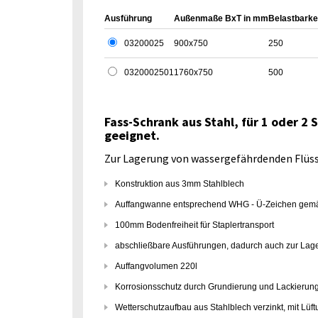
Ausführung
Außenmaße BxT in mm
Belastbarkei
03200025
900x750
250
0320002501
1760x750
500
Fass-Schrank aus Stahl, für 1 oder 2
geeignet.
Zur Lagerung von wassergefährdenden Flüs
Konstruktion aus 3mm Stahlblech
Auffangwanne entsprechend WHG - Ü-Zeichen gem
100mm Bodenfreiheit für Staplertransport
abschließbare Ausführungen, dadurch auch zur Lage
Auffangvolumen 220l
Korrosionsschutz durch Grundierung und Lackieru
Wetterschutzaufbau aus Stahlblech verzinkt, mit Lü