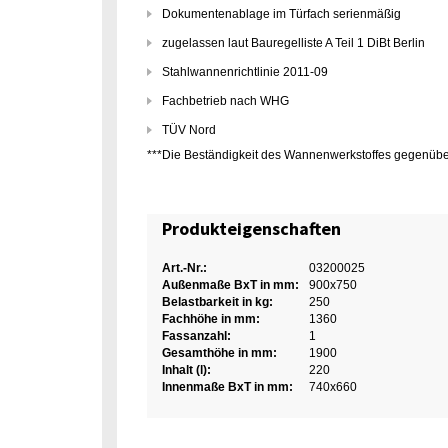
Dokumentenablage im Türfach serienmäßig
zugelassen laut Bauregelliste A Teil 1 DiBt Berlin
Stahlwannenrichtlinie 2011-09
Fachbetrieb nach WHG
TÜV Nord
***Die Beständigkeit des Wannenwerkstoffes gegenübe
Produkteigenschaften
Art.-Nr.:
03200025
Außenmaße BxT in mm:
900x750
Belastbarkeit in kg:
250
Fachhöhe in mm:
1360
Fassanzahl:
1
Gesamthöhe in mm:
1900
Inhalt (l):
220
Innenmaße BxT in mm:
740x660