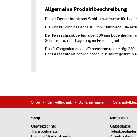
Allgemeine Produktbeschreibung
Dieser
Fassschrank aus Stahl
ist wahlweise für 1 ode
Die Konstruktion besteht aus 3 mm Stahlblech. Die A
Der
Fassschrank
verfügt über 100 mm Bodenfreiheit fü
Schrank auch zur Lagerung im Freien eignet.
Das Auffangvolumen des
Fassschrankes
beträgt 220l
Der
Fassschrank
ist zugelassen laut Baurregelliste A T
Shop
Umwelttechnik
Auffangwannen
Gefahrstoffde
Shop
Mietportal
Umwelttechnik
Gabelstapler
Transportgeräte
Teleskopstapler
Lager- & Werkstattbedarf
Arbeitsbühnen