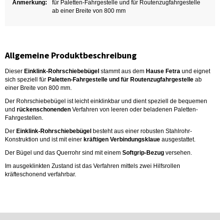
Anmerkung:
für Paletten-Fahrgestelle und für Routenzugfahrgestelle
ab einer Breite von 800 mm
Allgemeine Produktbeschreibung
Dieser
Einklink-Rohrschiebebügel
stammt aus dem
Hause Fetra
und eignet
sich speziell für
Paletten-Fahrgestelle
und für Routenzugfahrgestelle
ab
einer Breite von 800 mm.
Der Rohrschiebebügel ist leicht einklinkbar und dient speziell de bequemen
und
rückenschonenden
Verfahren von leeren oder beladenen Paletten-
Fahrgestellen.
Der
Einklink-Rohrschiebebügel
besteht aus einer robusten Stahlrohr-
Konstruktion und ist mit einer
kräftigen Verbindungsklaue
ausgestattet.
Der Bügel und das Querrohr sind mit einem
Softgrip-Bezug
versehen.
Im ausgeklinkten Zustand ist das Verfahren mittels zwei Hilfsrollen
kräfteschonend verfahrbar.