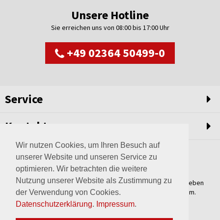
Unsere Hotline
Sie erreichen uns von 08:00 bis 17:00 Uhr
+49 02364 50499-0
Service
Kontakt
Wir nutzen Cookies, um Ihren Besuch auf
unserer Website und unseren Service zu
optimieren. Wir betrachten die weitere
Nutzung unserer Website als Zustimmung zu
Weltweit setzen wir unsere Erfahrungswerte und unser Streben
nach innovativen Lösungen in unvergleichliche Anlagen um.
der Verwendung von Cookies.
Erfahren Sie mehr über uns.
Datenschutzerklärung
.
Impressum
.
mehr über Wagner