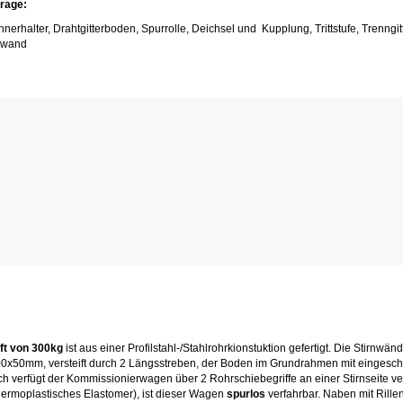
rage:
nerhalter, Drahtgitterboden, Spurrolle, Deichsel und Kupplung, Trittstufe, Trenngitt
kwand
ft von 300kg
ist aus einer Profilstahl-/Stahlrohrkionstuktion gefertigt. Die Stirnwän
0x50mm, versteift durch 2 Längsstreben, der Boden im Grundrahmen mit eingesc
 verfügt der Kommissionierwagen über 2 Rohrschiebegriffe an einer Stirnseite ver
hermoplastisches Elastomer), ist dieser Wagen
spurlos
verfahrbar. Naben mit Rille