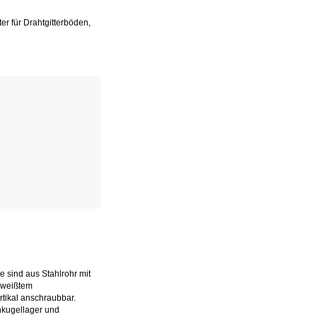
er für Drahtgitterböden,
de sind aus Stahlrohr mit
hweißtem
tikal anschraubbar.
nkugellager und