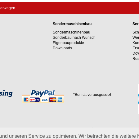
ierwagen
Sondermaschinenbau
Ser
Sondermaschinenbau
Sch
Sonderbau nach Wunsch
Wer
Eigenbauprodukte
Kun
Downloads
Ers
Dow
Res
*Bonität vorausgesetzt
 Erfahrungswerte und unser Streben nach innovativen Lösungen in unvergleichlich
 uns.
mehr über Wagner
nd unseren Service zu optimieren. Wir betrachten die weitere