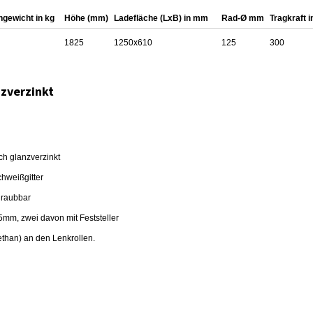
ngewicht in kg
Höhe (mm)
Ladefläche (LxB) in mm
Rad-Ø mm
Tragkraft i
1825
1250x610
125
300
zverzinkt
sch glanzverzinkt
hweißgitter
chraubbar
5mm, zwei davon mit Feststeller
than) an den Lenkrollen.