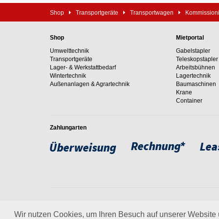
Shop
Transportgeräte
Transportwagen
Kommission
Shop
Mietportal
Umwelttechnik
Gabelstapler
Transportgeräte
Teleskopstapler
Lager- & Werkstattbedarf
Arbeitsbühnen
Wintertechnik
Lagertechnik
Außenanlagen & Agrartechnik
Baumaschinen
Krane
Container
Zahlungarten
Weltweit setzen wir unsere
um. Erfahren Sie mehr über
Wir nutzen Cookies, um Ihren Besuch auf unserer Website u