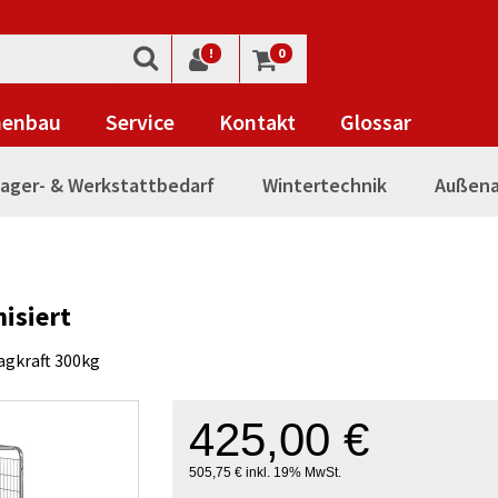
!
0
nenbau
Service
Kontakt
Glossar
ager- & Werkstattbedarf
Wintertechnik
Außena
isiert
gkraft 300kg
425,00 €
505,75 € inkl. 19% MwSt.