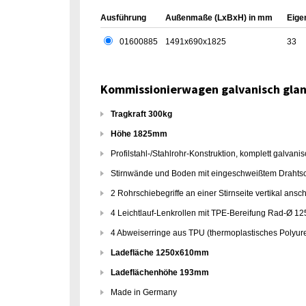
Ausführung
Außenmaße (LxBxH) in mm
Eige
01600885
1491x690x1825
33
Kommissionierwagen galvanisch glan
Tragkraft 300kg
Höhe 1825mm
Profilstahl-/Stahlrohr-Konstruktion, komplett galvani
Stirnwände und Boden mit eingeschweißtem Drahtsc
2 Rohrschiebegriffe an einer Stirnseite vertikal ans
4 Leichtlauf-Lenkrollen mit TPE-Bereifung Rad-Ø 12
4 Abweiserringe aus TPU (thermoplastisches Polyure
Ladefläche 1250x610mm
Ladeflächenhöhe 193mm
Made in Germany