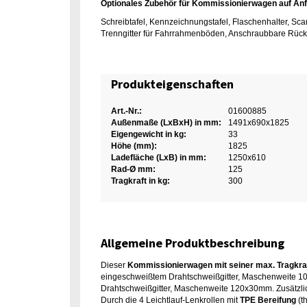
Optionales Zubehör für Kommissionierwagen auf Anf
Schreibtafel, Kennzeichnungstafel, Flaschenhalter, Scan
Trenngitter für Fahrrahmenböden, Anschraubbare Rüc
Produkteigenschaften
Art.-Nr.:
01600885
Außenmaße (LxBxH) in mm:
1491x690x1825
Eigengewicht in kg:
33
Höhe (mm):
1825
Ladefläche (LxB) in mm:
1250x610
Rad-Ø mm:
125
Tragkraft in kg:
300
Allgemeine Produktbeschreibung
Dieser
Kommissionierwagen mit seiner max. Tragkra
eingeschweißtem Drahtschweißgitter, Maschenweite 10
Drahtschweißgitter, Maschenweite 120x30mm. Zusätzlich
Durch die 4 Leichtlauf-Lenkrollen mit
TPE Bereifung
(t