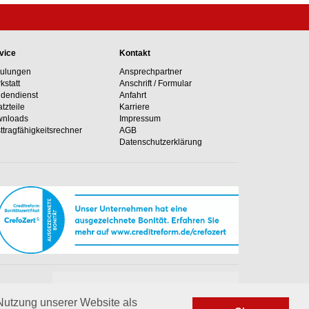
vice
Kontakt
ulungen
Ansprechpartner
kstatt
Anschrift / Formular
dendienst
Anfahrt
atzteile
Karriere
nloads
Impressum
ttragfähig­keits­rechner
AGB
Datenschutzerklärung
Unsere Hotline
e Anlagen
+49 02364 50499-0
 Nutzung unserer Website als