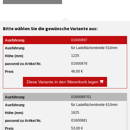
Bitte wählen Sie die gewünsche Variante aus:
01600897
für Ladeflächenbreite 510mm
1225
01600878
46,00 €
Diese Variante in den Warenkorb legen
0160089701
für Ladeflächenbreite 610mm
1625
01600881
53,00 €