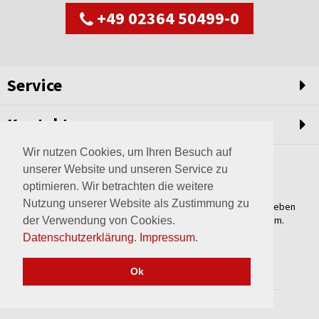
+49 02364 50499-0
Service
Kontakt
Wir nutzen Cookies, um Ihren Besuch auf
unserer Website und unseren Service zu
optimieren. Wir betrachten die weitere
Nutzung unserer Website als Zustimmung zu
Weltweit setzen wir unsere Erfahrungswerte und unser Streben
nach innovativen Lösungen in unvergleichliche Anlagen um.
der Verwendung von Cookies.
Erfahren Sie mehr über uns.
Datenschutzerklärung
.
Impressum
.
mehr über Wagner
Ok
2017 © wagner-haltern.de