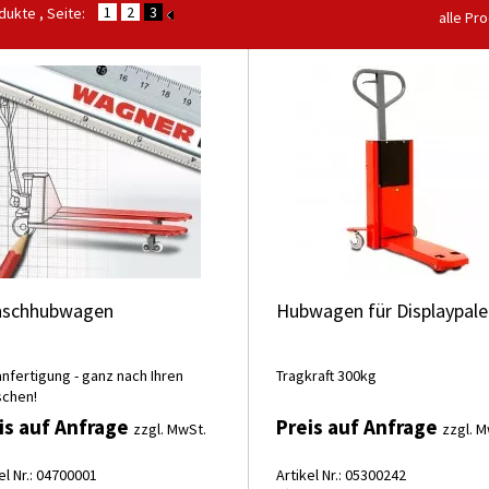
1
2
3
ukte , Seite:
alle Pr
schhubwagen
Hubwagen für Displaypale
nfertigung - ganz nach Ihren
Tragkraft 300kg
chen!
is auf Anfrage
Preis auf Anfrage
zzgl. MwSt.
zzgl. M
el Nr.: 04700001
Artikel Nr.: 05300242