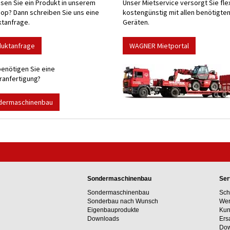
sen Sie ein Produkt in unserem
Unser Mietservice versorgt Sie fle
p? Dann schreiben Sie uns eine
kostengünstig mit allen benötigte
tanfrage.
Geräten.
duktanfrage
WAGNER Mietportal
enötigen Sie eine
anfertigung?
dermaschinenbau
Sondermaschinenbau
Ser
Sondermaschinenbau
Sch
Sonderbau nach Wunsch
Wer
Eigenbauprodukte
Kun
Downloads
Ers
Dow