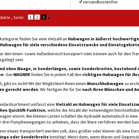
versandkostenfrei
1
2
3
ukte , Seite:
 Kategorie finden Sie eine Vielzahl an
Hubwagen in äußerst hochwertige
Hubwagen für viele verschiedene Einsatzzwecke und Einsatzgebiet
für den Innen- sowie Außenbereich konzipiert oder können auch für den Tra
sgelegt sein.
nd ohne Waage, in Sonderlängen, sowie Sonderbreiten, bestehend a
en
- bei
WAGNER
finden Sie in jedem Fall den
richtigen Hubwagen für Ihr
t, gibt es nicht! Mit der Möglichkeit Ihnen einen
Wunschhubwagen
zu erste
n gerecht werden
. Wir fertigen ihn für Sie
nach Ihren Wünschen und A
.
andardsortiment umfasst eine
Vielzahl an Hubwagen für viele Einsatzz
hen Quicklift-Funktion
, welche die Anzahl der notwendigen Deichselhübe v
gen enorm. Bei kleinen Lasten schaltet die Hydraulik automatisch in eine 
r drei Pumpbewegungen so anheben, dass die Ware verfahren werden kan
nn etwas transportiert werden soll, dass größer oder kleiner als eine Europ
änge oder Sonderbreite
benötigt. Meist dann, wenn Waren und Gegenstä