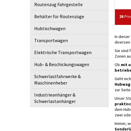
Routenzug Fahrgestelle
Behälter für Routenzüge
26
Prod
Hubtischwagen
In dieser
Transportwagen
diversen
Sie sind 
Elektrische Transportwagen
Zonen au
Hub- & Beschickungswagen
Ob
mit u
betrieb
Schwerlastfahrwerke &
Geht nich
Maschinenheber
Hubwage
zur Seite
Industrieanhänger &
Unser St
Schwerlastanhänger
praktisc
dem Hubwa
zwei ode
Immer, we
Sonderl