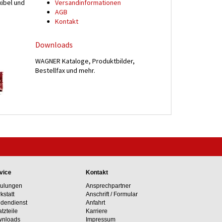
xibel und
Versand­informationen
n
AGB
Kontakt
Downloads
WAGNER Kataloge, Produktbilder,
Bestellfax und mehr.
vice
Kontakt
ulungen
Ansprechpartner
kstatt
Anschrift / Formular
dendienst
Anfahrt
atzteile
Karriere
nloads
Impressum