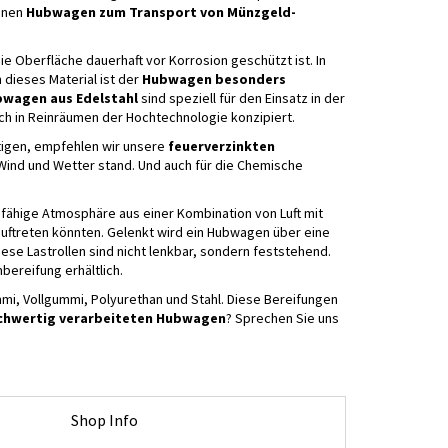
einen
Hubwagen zum Transport von Münzgeld-
ie Oberfläche dauerhaft vor Korrosion geschützt ist. In
h dieses Material ist der
Hubwagen besonders
wagen aus Edelstahl
sind speziell für den Einsatz in der
ch in Reinräumen der Hochtechnologie konzipiert.
igen, empfehlen wir unsere
feuerverzinkten
Wind und Wetter stand. Und auch für die Chemische
fähige Atmosphäre aus einer Kombination von Luft mit
uftreten könnten. Gelenkt wird ein Hubwagen über eine
iese Lastrollen sind nicht lenkbar, sondern feststehend.
bereifung erhältlich.
i, Vollgummi, Polyurethan und Stahl. Diese Bereifungen
chwertig verarbeiteten Hubwagen
? Sprechen Sie uns
Shop Info