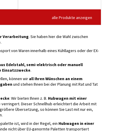
alle Produkte anzeigen
r Verarbeitung
. Sie haben hier die Wahl zwischen
e
.
nsport von Waren innerhalb eines Kühllagers oder der EX-
us Edelstahl, semi-elektrisch oder manuell
e Einsatzzwecke
.
llen, können wir
all Ihren Wünschen an einem
ngaben
und stehen Ihnen bei der Planung mit Rat und Tat
wecke
: Wir bieten Ihnen z. B.
Hubwagen mit einer
erringert. Dieser Schnellhub erleichtert die Arbeit mit
größere Übersetzung, so können Sie Last mit nur ein,
n.
alette ist, wird in der Regel, ein
Hubwagen in einer
nde nicht über EU-genormte Paletten transportiert