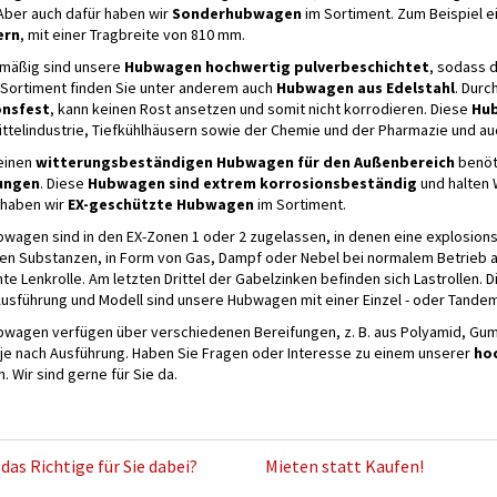
Aber auch dafür haben wir
Sonderhubwagen
im Sortiment. Zum Beispiel 
ern
, mit einer Tragbreite von 810 mm.
mäßig sind unsere
Hubwagen hochwertig pulverbeschichtet
, sodass d
Sortiment finden Sie unter anderem auch
Hubwagen aus Edelstahl
. Durc
onsfest
, kann keinen Rost ansetzen und somit nicht korrodieren. Diese
Hub
ttelindustrie, Tiefkühlhäusern sowie der Chemie und der Pharmazie und au
 einen
witterungsbeständigen Hubwagen
für den Außenbereich
benöt
ungen
. Diese
Hubwagen sind extrem korrosionsbeständig
und halten 
 haben wir
EX-geschützte Hubwagen
im Sortiment.
wagen sind in den EX-Zonen 1 oder 2 zugelassen, in denen eine explosions
en Substanzen, in Form von Gas, Dampf oder Nebel bei normalem Betrieb a
e Lenkrolle. Am letzten Drittel der Gabelzinken befinden sich Lastrollen. D
usführung und Modell sind unsere Hubwagen mit einer Einzel - oder Tandem
bwagen verfügen über verschiedenen Bereifungen, z. B. aus Polyamid, Gumm
 je nach Ausführung. Haben Sie Fragen oder Interesse zu einem unserer
ho
n. Wir sind gerne für Sie da.
das Richtige für Sie dabei?
Mieten statt Kaufen!