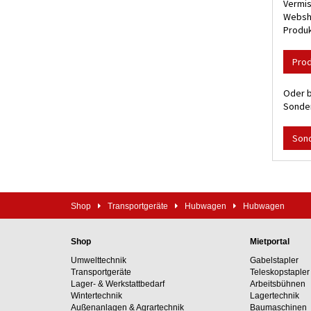
Vermis
Websho
Produk
Pro
Oder b
Sonder
Son
Shop
Transportgeräte
Hubwagen
Hubwagen
Shop
Mietportal
Umwelttechnik
Gabelstapler
Transportgeräte
Teleskopstapler
Lager- & Werkstattbedarf
Arbeitsbühnen
Wintertechnik
Lagertechnik
Außenanlagen & Agrartechnik
Baumaschinen