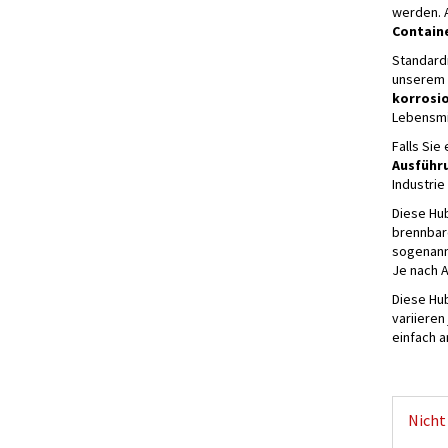
werden. 
Contain
Standard
unserem 
korrosi
Lebensmi
Falls Sie
Ausführ
Industrie
Diese Hub
brennbar
sogenannt
Je nach A
Diese Hu
variieren
einfach a
Nicht 