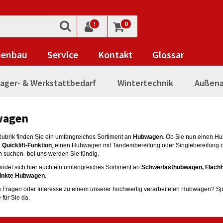
!
0
nenbau
Service
Kontakt
Glossar
ager- & Werkstattbedarf
Wintertechnik
Außena
wagen
Rubrik finden Sie ein umfangreiches Sortiment an
Hubwagen
. Ob Sie nun einen H
n
Quicklift-Funktion
, einen Hubwagen mit Tandembereifung oder Singlebereifung 
suchen- bei uns werden Sie fündig.
findet sich hier auch ein umfangreiches Sortiment an
Schwerlasthubwagen, Flach
zinkte Hubwagen
.
 Fragen oder Interesse zu einem unserer hochwertig verarbeiteten Hubwagen? Sp
 für Sie da.