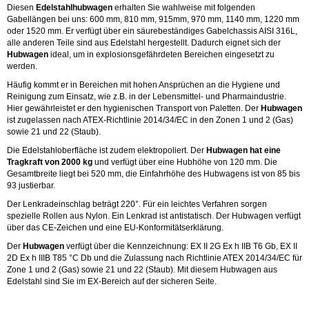
Diesen
Edelstahlhubwagen
erhalten Sie wahlweise mit folgenden
Gabellängen bei uns: 600 mm, 810 mm, 915mm, 970 mm, 1140 mm, 1220 mm
oder 1520 mm. Er verfügt über ein säurebeständiges Gabelchassis AISI 316L,
alle anderen Teile sind aus Edelstahl hergestellt. Dadurch eignet sich der
Hubwagen
ideal, um in explosionsgefährdeten Bereichen eingesetzt zu
werden.
Häufig kommt er in Bereichen mit hohen Ansprüchen an die Hygiene und
Reinigung zum Einsatz, wie z.B. in der Lebensmittel- und Pharmaindustrie.
Hier gewährleistet er den hygienischen Transport von Paletten. Der
Hubwagen
ist zugelassen nach ATEX-Richtlinie 2014/34/EC in den Zonen 1 und 2 (Gas)
sowie 21 und 22 (Staub).
Die Edelstahloberfläche ist zudem elektropoliert. Der
Hubwagen hat eine
Tragkraft von 2000 kg
und verfügt über eine Hubhöhe von 120 mm. Die
Gesamtbreite liegt bei 520 mm, die Einfahrhöhe des Hubwagens ist von 85 bis
93 justierbar.
Der Lenkradeinschlag beträgt 220°. Für ein leichtes Verfahren sorgen
spezielle Rollen aus Nylon. Ein Lenkrad ist antistatisch. Der Hubwagen verfügt
über das CE-Zeichen und eine EU-Konformitätserklärung.
Der
Hubwagen
verfügt über die Kennzeichnung: EX II 2G Ex h IIB T6 Gb, EX II
2D Ex h IIIB T85 °C Db und die Zulassung nach Richtlinie ATEX 2014/34/EC für
Zone 1 und 2 (Gas) sowie 21 und 22 (Staub). Mit diesem Hubwagen aus
Edelstahl sind Sie im EX-Bereich auf der sicheren Seite.