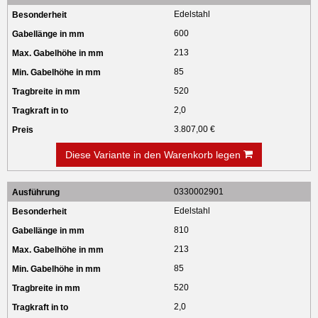
Edelstahl
600
213
85
520
2,0
3.807,00 €
Diese Variante in den Warenkorb legen
0330002901
Edelstahl
810
213
85
520
2,0