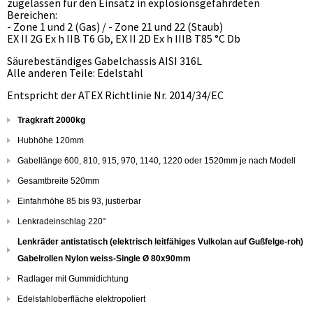
zugelassen für den Einsatz in explosionsgefährdeten
Bereichen:
- Zone 1 und 2 (Gas) / - Zone 21 und 22 (Staub)
EX II 2G Ex h IIB T6 Gb, EX II 2D Ex h IIIB T85 °C Db
Säurebeständiges Gabelchassis AISI 316L
Alle anderen Teile: Edelstahl
Entspricht der ATEX Richtlinie Nr. 2014/34/EC
Tragkraft 2000kg
Hubhöhe 120mm
Gabellänge 600, 810, 915, 970, 1140, 1220 oder 1520mm je nach Modell
Gesamtbreite 520mm
Einfahrhöhe 85 bis 93, justierbar
Lenkradeinschlag 220°
Lenkräder antistatisch (elektrisch leitfähiges Vulkolan auf Gußfelge-roh)
Gabelrollen Nylon weiss-Single Ø 80x90mm
Radlager mit Gummidichtung
Edelstahloberfläche elektropoliert