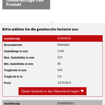
Online-Anfrage zum
Produkt
Bitte wählen Sie die gewünsche Variante aus:
03300029
Edelstahl
1140
213
85
520
2,0
3.670,00 €
Diese Variante in den Warenkorb legen
0330002913