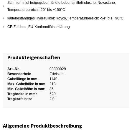
Schmiermittel freigegeben für die Lebensmittelindustrie: Nevastane,
Temperaturbereich: -20° bis +150°C
kältebeständiges Hydrauliköl: Royco, Temperaturbereich: -54° bis +90°C
CE-Zeichen, EU-Konformitätserklärung
Produkteigenschaften
Art.-Nr.:
03300029
Besonderheit:
Edelstahl
Gabellänge in mm:
1140
Max. Gabelhöhe in mm:
213
Min. Gabelhöhe in mm:
85
Tragbreite in mm:
520
Tragkraft in to:
2,0
Allgemeine Produktbeschreibung