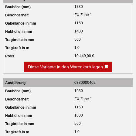
1730
EX-Zone 1
1150
1400
560
1,0
10.449,00 €
Diese Variante in den Warenkorb legen
0330000402
1930
EX-Zone 1
1150
1600
560
1,0