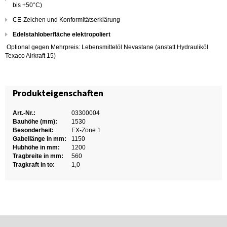
bis +50°C)
CE-Zeichen und Konformitätserklärung
Edelstahloberfläche elektropoliert
Optional gegen Mehrpreis: Lebensmittelöl Nevastane (anstatt Hydrauliköl
Texaco Airkraft 15)
Produkteigenschaften
Art.-Nr.:
03300004
Bauhöhe (mm):
1530
Besonderheit:
EX-Zone 1
Gabellänge in mm:
1150
Hubhöhe in mm:
1200
Tragbreite in mm:
560
Tragkraft in to:
1,0