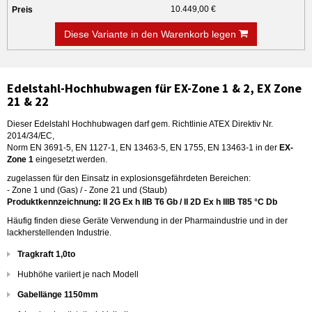
10.449,00 €
Diese Variante in den Warenkorb legen
Edelstahl-Hochhubwagen für EX-Zone 1 & 2, EX Zone
21 & 22
Dieser Edelstahl Hochhubwagen darf gem. Richtlinie ATEX Direktiv Nr.
2014/34/EC,
Norm EN 3691-5, EN 1127-1, EN 13463-5, EN 1755, EN 13463-1 in der
EX-
Zone 1
eingesetzt werden.
zugelassen für den Einsatz in explosionsgefährdeten Bereichen:
- Zone 1 und (Gas) / - Zone 21 und (Staub)
Produktkennzeichnung: II 2G Ex h IIB T6 Gb / II 2D Ex h IIIB T85 °C Db
Häufig finden diese Geräte Verwendung in der Pharmaindustrie und in der
lackherstellenden Industrie.
Tragkraft 1,0to
Hubhöhe variiert je nach Modell
Gabellänge 1150mm