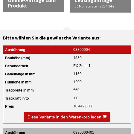
Online-Anfrage zum
Leasinganfrage
Produkt
36 Monatsraten a 224,94 €
Bitte wählen Sie die gewünsche Variante aus:
03300004
1530
EX-Zone 1
1150
1200
560
1,0
10.449,00 €
Diese Variante in den Warenkorb legen
0330000401