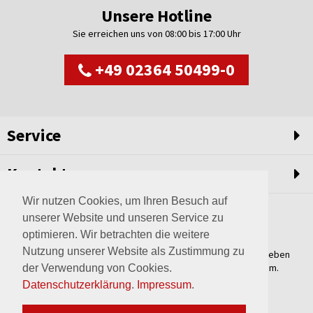
Unsere Hotline
Sie erreichen uns von 08:00 bis 17:00 Uhr
+49 02364 50499-0
Service
Kontakt
Wir nutzen Cookies, um Ihren Besuch auf
unserer Website und unseren Service zu
optimieren. Wir betrachten die weitere
Nutzung unserer Website als Zustimmung zu
Weltweit setzen wir unsere Erfahrungswerte und unser Streben
nach innovativen Lösungen in unvergleichliche Anlagen um.
der Verwendung von Cookies.
Erfahren Sie mehr über uns.
Datenschutzerklärung
.
Impressum
.
mehr über Wagner