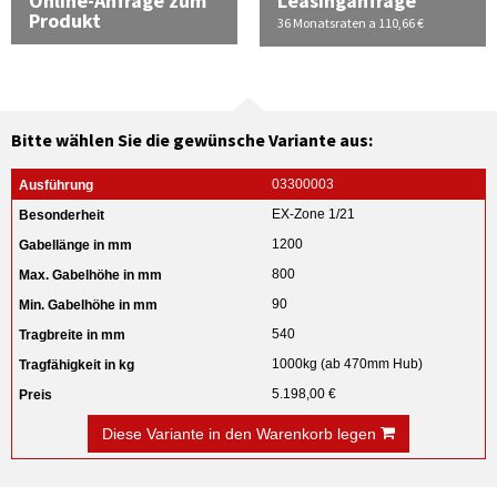
Online-Anfrage zum
Leasinganfrage
Produkt
36 Monatsraten a 110,66 €
Bitte wählen Sie die gewünsche Variante aus:
03300003
EX-Zone 1/21
1200
800
90
540
1000kg (ab 470mm Hub)
5.198,00 €
Diese Variante in den Warenkorb legen