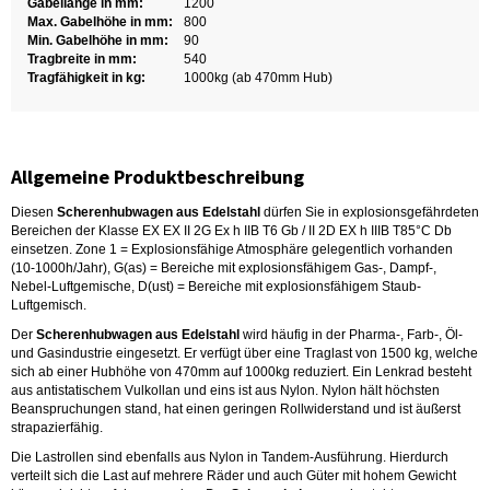
Gabellänge in mm:
1200
Max. Gabelhöhe in mm:
800
Min. Gabelhöhe in mm:
90
Tragbreite in mm:
540
Tragfähigkeit in kg:
1000kg (ab 470mm Hub)
Allgemeine Produktbeschreibung
Diesen
Scherenhubwagen aus Edelstahl
dürfen Sie in explosionsgefährdeten
Bereichen der Klasse EX EX II 2G Ex h IIB T6 Gb / II 2D EX h IIIB T85°C Db
einsetzen. Zone 1 = Explosionsfähige Atmosphäre gelegentlich vorhanden
(10-1000h/Jahr), G(as) = Bereiche mit explosionsfähigem Gas-, Dampf-,
Nebel-Luftgemische, D(ust) = Bereiche mit explosionsfähigem Staub-
Luftgemisch.
Der
Scherenhubwagen aus Edelstahl
wird häufig in der Pharma-, Farb-, Öl-
und Gasindustrie eingesetzt. Er verfügt über eine Traglast von 1500 kg, welche
sich ab einer Hubhöhe von 470mm auf 1000kg reduziert. Ein Lenkrad besteht
aus antistatischem Vulkollan und eins ist aus Nylon. Nylon hält höchsten
Beanspruchungen stand, hat einen geringen Rollwiderstand und ist äußerst
strapazierfähig.
Die Lastrollen sind ebenfalls aus Nylon in Tandem-Ausführung. Hierdurch
verteilt sich die Last auf mehrere Räder und auch Güter mit hohem Gewicht