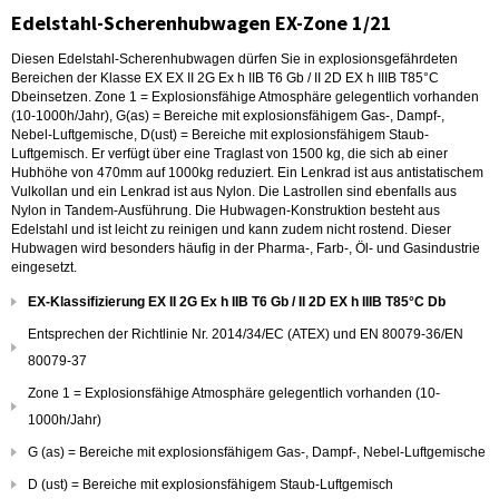
Edelstahl-Scherenhubwagen EX-Zone 1/21
Diesen Edelstahl-Scherenhubwagen dürfen Sie in explosionsgefährdeten
Bereichen der Klasse EX EX II 2G Ex h IIB T6 Gb / II 2D EX h IIIB T85°C
Dbeinsetzen. Zone 1 = Explosionsfähige Atmosphäre gelegentlich vorhanden
(10-1000h/Jahr), G(as) = Bereiche mit explosionsfähigem Gas-, Dampf-,
Nebel-Luftgemische, D(ust) = Bereiche mit explosionsfähigem Staub-
Luftgemisch. Er verfügt über eine Traglast von 1500 kg, die sich ab einer
Hubhöhe von 470mm auf 1000kg reduziert. Ein Lenkrad ist aus antistatischem
Vulkollan und ein Lenkrad ist aus Nylon. Die Lastrollen sind ebenfalls aus
Nylon in Tandem-Ausführung. Die Hubwagen-Konstruktion besteht aus
Edelstahl und ist leicht zu reinigen und kann zudem nicht rostend. Dieser
Hubwagen wird besonders häufig in der Pharma-, Farb-, Öl- und Gasindustrie
eingesetzt.
EX-Klassifizierung EX II 2G Ex h IIB T6 Gb / II 2D EX h IIIB T85°C Db
Entsprechen der Richtlinie Nr. 2014/34/EC (ATEX) und EN 80079-36/EN
80079-37
Zone 1 = Explosionsfähige Atmosphäre gelegentlich vorhanden (10-
1000h/Jahr)
G (as) = Bereiche mit explosionsfähigem Gas-, Dampf-, Nebel-Luftgemische
D (ust) = Bereiche mit explosionsfähigem Staub-Luftgemisch