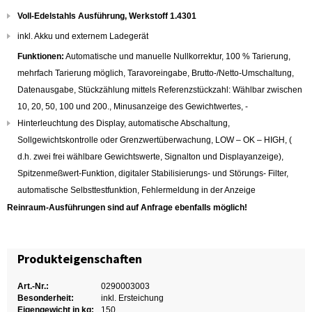
Voll-Edelstahls Ausführung, Werkstoff 1.4301
inkl. Akku und externem Ladegerät
Funktionen:
Automatische und manuelle Nullkorrektur, 100 % Tarierung,
mehrfach Tarierung möglich, Taravoreingabe, Brutto-/Netto-Umschaltung,
Datenausgabe, Stückzählung mittels Referenzstückzahl: Wählbar zwischen
10, 20, 50, 100 und 200., Minusanzeige des Gewichtwertes, -
Hinterleuchtung des Display, automatische Abschaltung,
Sollgewichtskontrolle oder Grenzwertüberwachung, LOW – OK – HIGH, (
d.h. zwei frei wählbare Gewichtswerte, Signalton und Displayanzeige),
Spitzenmeßwert-Funktion, digitaler Stabilisierungs- und Störungs- Filter,
automatische Selbsttestfunktion, Fehlermeldung in der Anzeige
Reinraum-Ausführungen sind auf Anfrage ebenfalls möglich!
Produkteigenschaften
Art.-Nr.:
0290003003
Besonderheit:
inkl. Ersteichung
Eigengewicht in kg:
150