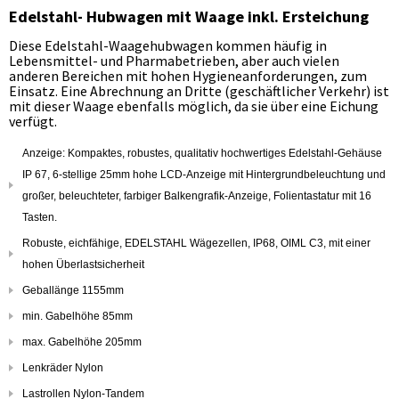
Edelstahl- Hubwagen mit Waage inkl. Ersteichung
Diese Edelstahl-Waagehubwagen kommen häufig in
Lebensmittel- und Pharmabetrieben, aber auch vielen
anderen Bereichen mit hohen Hygieneanforderungen, zum
Einsatz. Eine Abrechnung an Dritte (geschäftlicher Verkehr) ist
mit dieser Waage ebenfalls möglich, da sie über eine Eichung
verfügt.
Anzeige: Kompaktes, robustes, qualitativ hochwertiges Edelstahl-Gehäuse
IP 67, 6-stellige 25mm hohe LCD-Anzeige mit Hintergrundbeleuchtung und
großer, beleuchteter, farbiger Balkengrafik-Anzeige, Folientastatur mit 16
Tasten.
Robuste, eichfähige, EDELSTAHL Wägezellen, IP68, OIML C3, mit einer
hohen Überlastsicherheit
Geballänge 1155mm
min. Gabelhöhe 85mm
max. Gabelhöhe 205mm
Lenkräder Nylon
Lastrollen Nylon-Tandem