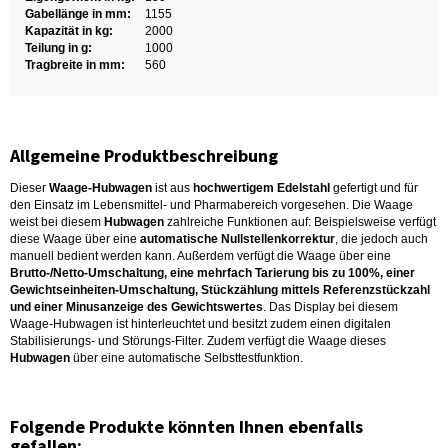
Gabellänge in mm:
1155
Kapazität in kg:
2000
Teilung in g:
1000
Tragbreite in mm:
560
Allgemeine Produktbeschreibung
Dieser
Waage-Hubwagen
ist aus
hochwertigem Edelstahl
gefertigt und für
den Einsatz im Lebensmittel- und Pharmabereich vorgesehen. Die Waage
weist bei diesem
Hubwagen
zahlreiche Funktionen auf: Beispielsweise verfügt
diese Waage über eine
automatische Nullstellenkorrektur
, die jedoch auch
manuell bedient werden kann. Außerdem verfügt die Waage über eine
Brutto-/Netto-Umschaltung, eine mehrfach Tarierung bis zu 100%, einer
Gewichtseinheiten-Umschaltung, Stückzählung mittels Referenzstückzahl
und einer Minusanzeige des Gewichtswertes
. Das Display bei diesem
Waage-Hubwagen ist hinterleuchtet und besitzt zudem einen digitalen
Stabilisierungs- und Störungs-Filter. Zudem verfügt die Waage dieses
Hubwagen
über eine automatische Selbsttestfunktion.
Folgende Produkte könnten Ihnen ebenfalls
gefallen: