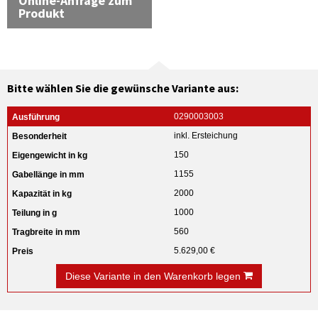
Online-Anfrage zum
Produkt
Bitte wählen Sie die gewünsche Variante aus:
0290003003
inkl. Ersteichung
150
1155
2000
1000
560
5.629,00 €
Diese Variante in den Warenkorb legen