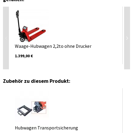
Waage-Hubwagen 2,2to ohne Drucker
Wa
20
1.399,00 €
2.4
Zubehör zu diesem Produkt:
Hubwagen Transportsicherung