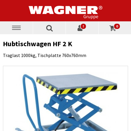
!
0
Toggle
navigation
Hubtischwagen HF 2 K
Traglast 1000kg, Tischplatte 760x760mm