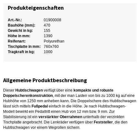
Produkteigenschaften
Art.-Nr.:
01900008
Bauhöhe (mm):
470
Gewicht in kg:
155
Höhe in mm:
1390
Reifenart:
Polyurethan
Tischplatte in mm:
760x760
Tragkraft in kg:
1000
Allgemeine Produktbeschreibung
Dieser
Hubtischwagen
verfügt über eine
kompakte und robuste
Doppelscherenkonstruktion
, mit der man Lasten von bis zu 1000 kg auf eine
Hubhöhe von 1250 mm anheben kann. Die Doppelschere des Hubtischwagen
lässt sich mittels
Fußpedal
einfach in die Höhe. Je nach Hubtischwagen-
Modell bewirkt ein Pedaltritt einen Hub von 12 mm bzw. 9 mm. Zur
Stabilisierung ist ein
verstärkter Oberrahmen
unterhalb der verzinkten
Tischplatte angebracht. Die Lenkräder verfügen über
Feststeller
, die den
Hubtischwagen vor einem Wegrollen sichern.