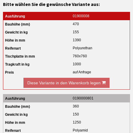
Bitte wählen Sie die gewünsche Variante aus:
01900008
470
155
1390
Polyurethan
760x760
1000
auf Anfrage
Diese Variante in den Warenkorb legen
0190000801
360
150
1250
Polyamid