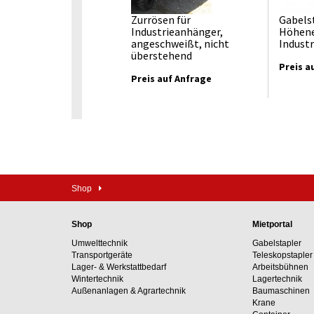
Zurrösen für
Gabels
Industrieanhänger,
Höhene
angeschweißt, nicht
Indust
überstehend
Preis a
Preis auf Anfrage
Shop
Shop
Mietportal
Umwelttechnik
Gabelstapler
Transportgeräte
Teleskopstapler
Lager- & Werkstattbedarf
Arbeitsbühnen
Wintertechnik
Lagertechnik
Außenanlagen & Agrartechnik
Baumaschinen
Krane