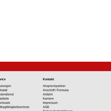
vice
Kontakt
ulungen
Ansprechpartner
kstatt
Anschrift / Formular
dendienst
Anfahrt
atzteile
Karriere
nloads
Impressum
ttragfähig­keits­rechner
AGB