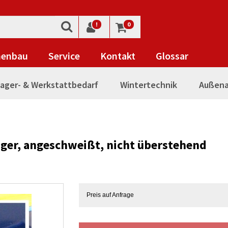
!
0
nenbau
Service
Kontakt
Glossar
ager- & Werkstattbedarf
Wintertechnik
Außena
nger, angeschweißt, nicht überstehend
Preis auf Anfrage