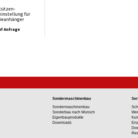
tützen-
instellung für
rieanhänger
uf Anfrage
Sondermaschinenbau
Ser
Sondermaschinenbau
Sch
Sonderbau nach Wunsch
Wer
Eigenbauprodukte
Kun
Downloads
Ers
Dow
Res