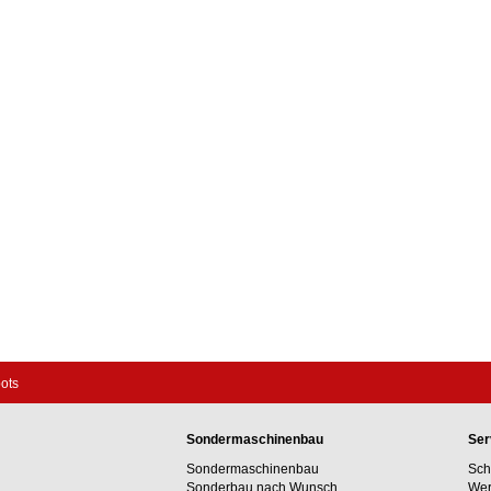
pots
Sondermaschinenbau
Ser
Sondermaschinenbau
Sch
Sonderbau nach Wunsch
Wer