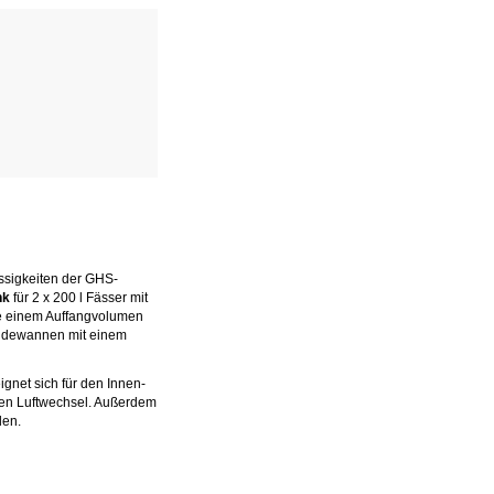
ssigkeiten der GHS-
nk
für 2 x 200 l Fässer mit
wie einem Auffangvolumen
bindewannen mit einem
gnet sich für den Innen-
chen Luftwechsel. Außerdem
len.