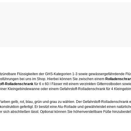
entzündbare Flüssigkeiten der GHS-Kategorien 1-3 sowie gewässergefährdende Flü
 Ausführungen bei uns im Shop. Hierbei können Sie zwischen einem
Rolladenschra
off-Rolladenschrank
für 6 x 60 l Fässer mit einem verzinkten Gitterrostboden so
nd einer Kleingebindewanne oder einem Gefahrstoff-Rolladenschrank für 4 Kleinge
rben gelb, rot, blau, grün und grau zu wählen. Der Gefahrstoff-Rolladenschrank ei
onstruktion gefertigt. Er besitzt eine Alu-Rollade und gewährleistet einen natürli
er sich abschließen lässt. Optional können Sie höhenverstellbare Füße hinzubestel