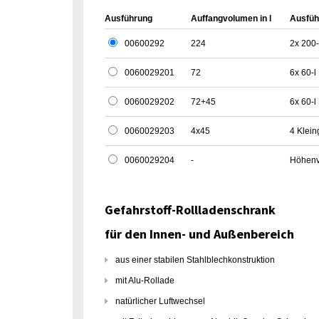
Ausführung
Auffangvolumen in l
Ausfüh
00600292
224
2x 200-
0060029201
72
6x 60-l
0060029202
72+45
6x 60-l
0060029203
4x45
4 Klei
0060029204
-
Höhenv
Gefahrstoff-Rollladenschrank
für den Innen- und Außenbereich
aus einer stabilen Stahlblechkonstruktion
mit Alu-Rollade
natürlicher Luftwechsel