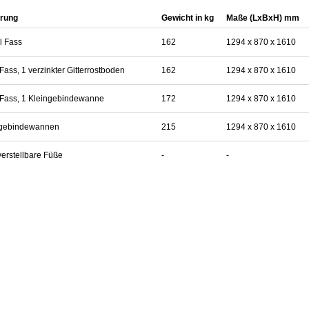
rung
Gewicht in kg
Maße (LxBxH) mm
l Fass
162
1294 x 870 x 1610
 Fass, 1 verzinkter Gitterrostboden
162
1294 x 870 x 1610
 Fass, 1 Kleingebindewanne
172
1294 x 870 x 1610
ngebindewannen
215
1294 x 870 x 1610
erstellbare Füße
-
-