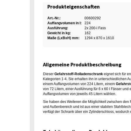
Produkteigenschaften
Art.-Nr.:
00600292
Auffangvolumen in l:
224
Ausführung:
2x 200-l Fass
Gewicht in kg:
162
Maße (LxBxH) mm:
1294 x 870 x 1610
Allgemeine Produktbeschreibung
Dieser
Gefahrstoff-Rolladenschrank
eignet sich für 
Kategorien 1-4. Sie erhalten ihn in unterschiedlichen
einem Auffangvolumen von 224 Litern, einem
Gefahrst
von 72 Litern, einer Ausführung für 6 x 60 l Fässer u
Auffangvolumen von jeweils 45 Litern wählen.
Sie haben des Weiteren die Möglichkeit zwischen den Fa
und Außenbereich und ist aus einer stabilen Stahlblechk
verfügt der Schrank über ein Zylinderschloss, wodurch 