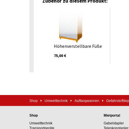
Zubehör zu diesem Produkt:
Höhenverstellbare Füße
75,00 €
Shop
Umwelttechnik
Auffangwannen
Gefahrstoffde
Shop
Mietportal
Umwelttechnik
Gabelstapler
Transportgeräte
Teleskopstapler