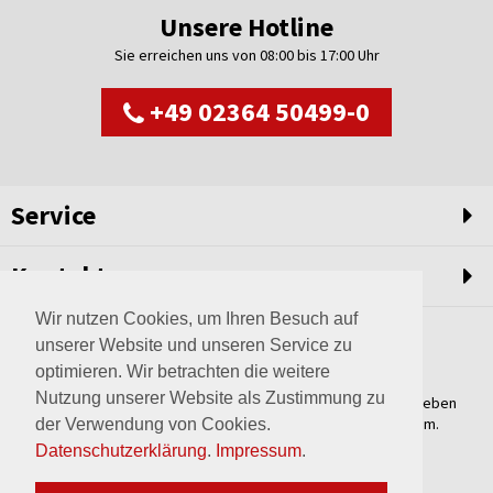
Unsere Hotline
Sie erreichen uns von 08:00 bis 17:00 Uhr
+49 02364 50499-0
Service
Kontakt
Wir nutzen Cookies, um Ihren Besuch auf
unserer Website und unseren Service zu
optimieren. Wir betrachten die weitere
Nutzung unserer Website als Zustimmung zu
Weltweit setzen wir unsere Erfahrungswerte und unser Streben
nach innovativen Lösungen in unvergleichliche Anlagen um.
der Verwendung von Cookies.
Erfahren Sie mehr über uns.
Datenschutzerklärung
.
Impressum
.
mehr über Wagner