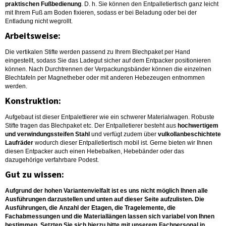
praktischen Fußbedienung
. D. h. Sie können den Entpalletiertisch ganz leicht
mit Ihrem Fuß am Boden fixieren, sodass er bei Beladung oder bei der
Entladung nicht wegrollt.
Arbeitsweise:
Die vertikalen Stifte werden passend zu Ihrem Blechpaket per Hand
eingestellt, sodass Sie das Ladegut sicher auf dem Entpacker positionieren
können. Nach Durchtrennen der Verpackungsbänder können die einzelnen
Blechtafeln per Magnetheber oder mit anderen Hebezeugen entnommen
werden.
Konstruktion:
Aufgebaut ist dieser Entpalettierer wie ein schwerer Materialwagen. Robuste
Stifte tragen das Blechpaket etc. Der Entpalletierer besteht aus
hochwertigem
und verwindungssteifen Stahl
und verfügt zudem über
vulkollanbeschichtete
Laufräder
wodurch dieser Entpalletiertisch mobil ist. Gerne bieten wir Ihnen
diesen Entpacker auch einen Hebebalken, Hebebänder oder das
dazugehörige verfahrbare Podest.
Gut zu wissen:
Aufgrund der hohen Variantenvielfalt ist es uns nicht möglich Ihnen alle
Ausführungen darzustellen und unten auf dieser Seite aufzulisten. Die
Ausführungen, die Anzahl der Etagen, die Tragelemente, die
Fachabmessungen und die Materiallängen lassen sich variabel von Ihnen
bestimmen. Setzten Sie sich hierzu bitte mit unserem Fachpersonal in