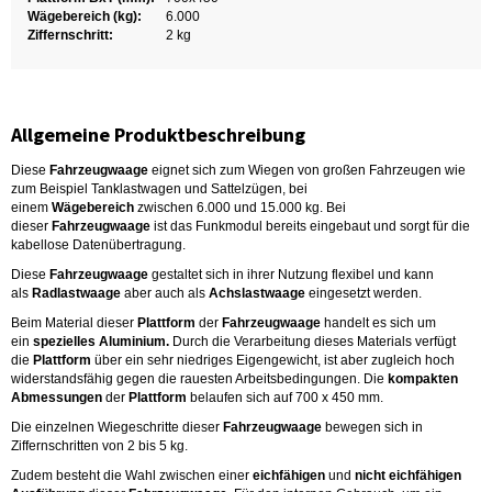
Wägebereich (kg):
6.000
Ziffernschritt:
2 kg
Allgemeine Produktbeschreibung
Diese
Fahrzeugwaage
eignet sich zum Wiegen von großen Fahrzeugen wie
zum Beispiel Tanklastwagen und Sattelzügen, bei
einem
Wägebereich
zwischen 6.000 und 15.000 kg. Bei
dieser
Fahrzeugwaage
ist das Funkmodul bereits eingebaut und sorgt für die
kabellose Datenübertragung.
Diese
Fahrzeugwaage
gestaltet sich in ihrer Nutzung flexibel und kann
als
Radlastwaage
aber
auch
als
Achslastwaage
eingesetzt werden.
Beim Material dieser
Plattform
der
Fahrzeugwaage
handelt es sich um
ein
spezielles Aluminium.
Durch die Verarbeitung dieses Materials verfügt
die
Plattform
über ein sehr niedriges Eigengewicht, ist aber zugleich hoch
widerstandsfähig gegen die rauesten Arbeitsbedingungen. Die
kompakten
Abmessungen
der
Plattform
belaufen sich auf 700 x 450 mm.
Die einzelnen Wiegeschritte dieser
Fahrzeugwaage
bewegen sich in
Ziffernschritten von 2 bis 5 kg.
Zudem besteht die Wahl zwischen einer
eichfähigen
und
nicht eichfähigen