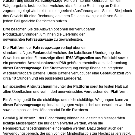
Ausführung
dieser
Fahrzeugwaage
. Für den internen Gebrauch, um ein
Wägeergebnis festzustellen, welches nicht für eine Rechnung an Dritte
zugrunde gelegt wird, reicht die ungeeichte Ausführung aus. Sollten Sie jedoch
das Gewicht für eine Rechnung an einen Dritten nutzen, so müssen Sie in
jedem Fall geeichte Plattformen nutzen.
Bitte beachten Sie die Auswahloptionen der verfügbaren
Produktausführungen, um Ihnen die Lieferung der
gewünschten
Fahrzeugwaage
zu gewährleisten.
Die
Plattform
der
Fahrzeugwaage
verfügt über ein
standardmäßiges
Funkmodul
, welches der kabellosen Übertragung des
Gewichtes an eine Fernanzeige dient.
IP68 Wägezellen
aus Edelstahl sowie
ein passender
Anschlusskasten IP68
gehören ebenfalls zum Lieferumfang
dieser
Fahrzeugwaage
. Die Stromversorgung erfolgt über eine integrierte
wiederaufladbare Batterie. Diese Batterie verfügt über eine Gebrauchszeit von
circa 40 Stunden und ein passendes Ladegerät.
Ein spezielles
Antirutschgummi
unter der
Plattform
sorgt für festen Halt auf
allen Oberflächen und verhindert unerwünschtes Verrutschen der
Plattform
.
Ein Anzeigegerät für die eichfähige und nicht eichfähige Wiegungen kann zu
dieser
Fahrzeugwaage
optional und gegen Aufpreis bei uns erworben werden
sowie ein passendes Höhenmodul für die
Plattform
.
Gemäß § 36 Absatz 1 der Eichordnung können bei geeichten Messgeräten
richtige Messergebnisse nur dann erwartet werden, wenn die
Nenngebrauchsbedingungen eingehalten werden. Dazu gehört auch der
Verwendungsbereich, der sich von der Mindestlast bis zur Höchstlast erstreckt.