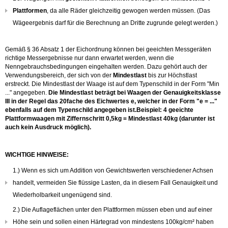
Plattformen
, da alle Räder gleichzeitig gewogen werden müssen. (Das
Wägeergebnis darf für die Berechnung an Dritte zugrunde gelegt werden.)
Gemäß § 36 Absatz 1 der Eichordnung können bei geeichten Messgeräten
richtige Messergebnisse nur dann erwartet werden, wenn die
Nenngebrauchsbedingungen eingehalten werden. Dazu gehört auch der
Verwendungsbereich, der sich von der
Mindestlast
bis zur Höchstlast
erstreckt. Die Mindestlast der Waage ist auf dem Typenschild in der Form "Min
..." angegeben.
Die Mindestlast beträgt bei Waagen der Genauigkeitsklasse
III in der Regel das 20fache des Eichwertes e, welcher in der Form "e = ..."
ebenfalls auf dem Typenschild angegeben ist.
Beispiel: 4 geeichte
Plattformwaagen mit Ziffernschritt 0,5kg = Mindestlast 40kg (darunter ist
auch kein Ausdruck möglich).
WICHTIGE HINWEISE:
1.) Wenn es sich um Addition von Gewichtswerten verschiedener Achsen
handelt, vermeiden Sie flüssige Lasten, da in diesem Fall Genauigkeit und
Wiederholbarkeit ungenügend sind.
2.) Die Auflageflächen unter den Plattformen müssen eben und auf einer
Höhe sein und sollen einen Härtegrad von mindestens 100kg/cm² haben