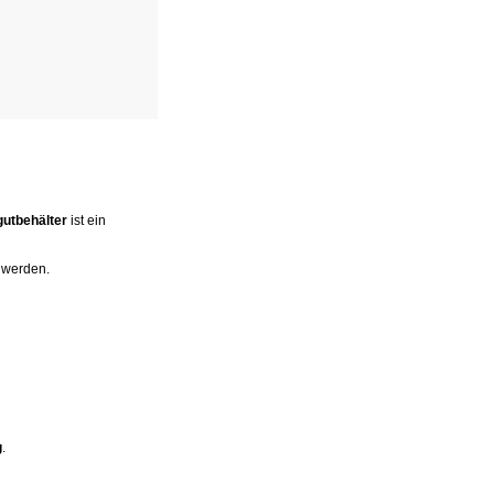
gutbehälter
ist ein
werden.
g
.