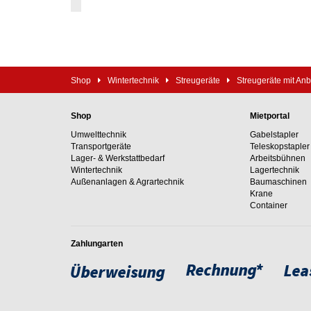
Shop
Wintertechnik
Streugeräte
Streugeräte mit An
Shop
Mietportal
Umwelttechnik
Gabelstapler
Transportgeräte
Teleskopstapler
Lager- & Werkstattbedarf
Arbeitsbühnen
Wintertechnik
Lagertechnik
Außenanlagen & Agrartechnik
Baumaschinen
Krane
Container
Zahlungarten