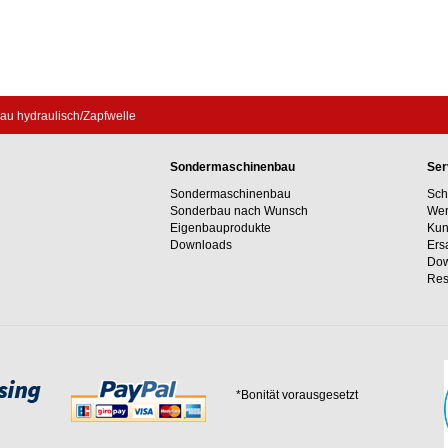
bau hydraulisch/Zapfwelle
Sondermaschinenbau
Ser
Sondermaschinenbau
Sch
Sonderbau nach Wunsch
Wer
Eigenbauprodukte
Kun
Downloads
Ers
Dow
Res
*Bonität vorausgesetzt