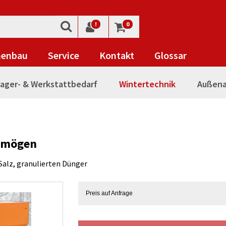
!
0
nenbau
Service
Kontakt
Glossar
ager- & Werkstattbedarf
Wintertechnik
Außena
ermögen
Salz, granulierten Dünger
Preis auf Anfrage