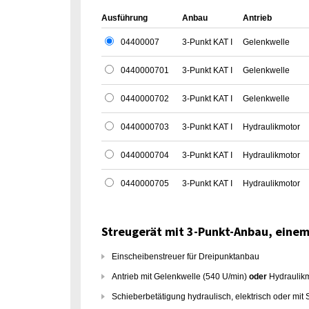
Ausführung
Anbau
Antrieb
04400007
3-Punkt KAT I
Gelenkwelle
0440000701
3-Punkt KAT I
Gelenkwelle
0440000702
3-Punkt KAT I
Gelenkwelle
0440000703
3-Punkt KAT I
Hydraulikmotor
0440000704
3-Punkt KAT I
Hydraulikmotor
0440000705
3-Punkt KAT I
Hydraulikmotor
Streugerät mit 3-Punkt-Anbau, einem
Einscheibenstreuer für Dreipunktanbau
Antrieb mit Gelenkwelle (540 U/min)
oder
Hydraulik
Schieberbetätigung hydraulisch, elektrisch oder mi