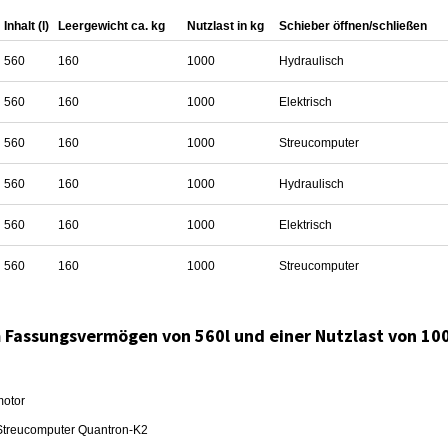
Inhalt (l)
Leergewicht ca. kg
Nutzlast in kg
Schieber öffnen/schließen
560
160
1000
Hydraulisch
560
160
1000
Elektrisch
560
160
1000
Streucomputer
560
160
1000
Hydraulisch
560
160
1000
Elektrisch
560
160
1000
Streucomputer
 Fassungsvermögen von 560l und einer Nutzlast von 10
motor
t Streucomputer Quantron-K2