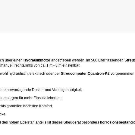
ch über einen
Hydraulikmotor
angetrieben werden. Im 560 Liter fassenden
Streu
 manuell rechts/links von ca. 1 m - 8 m einstellbar.
ohl hydraulisch, elektrisch oder per
Streucomputer Quantron-K2
vorgenommen 
ine hervorragende Dosier- und Verteilgenauigkeit.
nde sorgen für mehr Einsatzsicherheit.
äts garantiert höchsten Komfort.
cke.
 des hohen Edelstahlanteils ist dieses Streugerät besonders
korrosionsbeständi