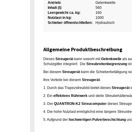
Antrieb:
Gelenkwelle
Inhalt (l):
560
Leergewicht ca. kg:
160
Nutzlast in kg:
1000
Schieber öffnen/schließen:
Hydraulisch
Allgemeine Produktbeschreibung
Dieses
Streugerät
kann sowohl mit
Gelenkwelle
als au
Schutzgitter integriert. Die
Streubreitenbegrenzung
ist
Bei diesem
Streugerät
kann die Schieberbetätigung sow
Ihre Vorteile bei diesem
Streugerät
:
1. Durch das Trapezstreubild bietet dieses
Streugerät
e
2. Ein
effektives Rührwerk
und steile Streubehälterwä
3. Der
QUANTRON-K2 Streucomputer
dieses Streuger
4. Die hohe Nutzlast ermöglichst eine längere Streustre
5. Aufgrund der
hochwertigen Pulverbeschichtung
und