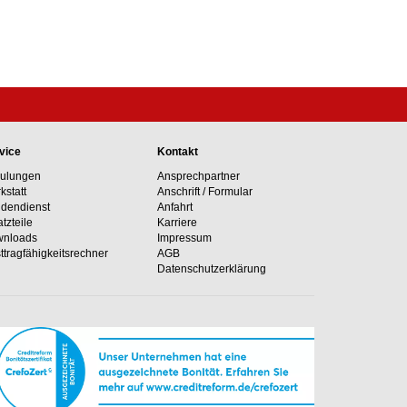
vice
Kontakt
ulungen
Ansprechpartner
kstatt
Anschrift / Formular
dendienst
Anfahrt
atzteile
Karriere
nloads
Impressum
ttragfähig­keits­rechner
AGB
Datenschutzerklärung