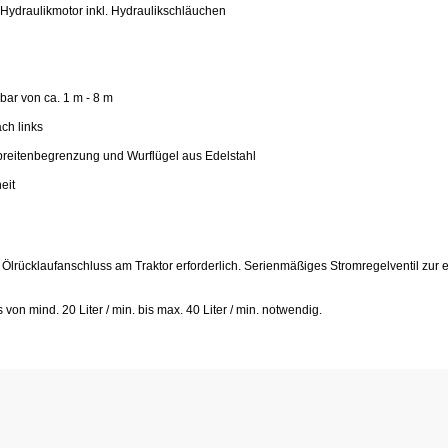
Hydraulikmotor inkl. Hydraulikschläuchen
bar von ca. 1 m - 8 m
ch links
breitenbegrenzung und Wurflügel aus Edelstahl
eit
 Ölrücklaufanschluss am Traktor erforderlich. Serienmäßiges Stromregelventil zur 
n mind. 20 Liter / min. bis max. 40 Liter / min. notwendig.