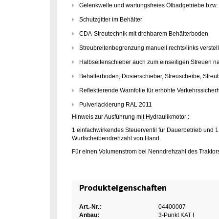
Gelenkwelle und wartungsfreies Ölbadgetriebe bzw. 
Schutzgitter im Behälter
CDA-Streutechnik mit drehbarem Behälterboden
Streubreitenbegrenzung manuell rechts/links verstell
Halbseitenschieber auch zum einseitigen Streuen na
Behälterboden, Dosierschieber, Streuscheibe, Streu
Reflektierende Warnfolie für erhöhte Verkehrssicherh
Pulverlackierung RAL 2011
Hinweis zur Ausführung mit Hydraulikmotor :
1 einfachwirkendes Steuerventil für Dauerbetrieb und 1
Wurfscheibendrehzahl von Hand.
Für einen Volumenstrom bei Nenndrehzahl des Traktors vo
Produkteigenschaften
Art.-Nr.:
04400007
Anbau:
3-Punkt KAT I