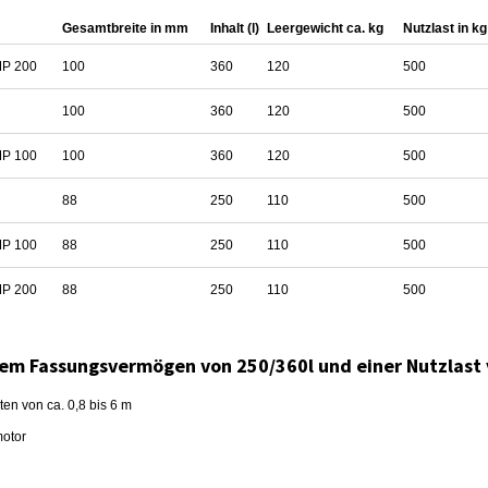
Gesamtbreite in mm
Inhalt (l)
Leergewicht ca. kg
Nutzlast in kg
MP 200
100
360
120
500
100
360
120
500
MP 100
100
360
120
500
88
250
110
500
MP 100
88
250
110
500
MP 200
88
250
110
500
nem Fassungsvermögen von 250/360l und einer Nutzlast
en von ca. 0,8 bis 6 m
motor