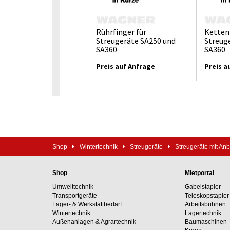
Rührfinger für
Ketten
Streugeräte SA250 und
Streug
SA360
SA360
Preis auf Anfrage
Preis a
Shop
Wintertechnik
Streugeräte
Streugeräte mit An
Shop
Mietportal
Umwelttechnik
Gabelstapler
Transportgeräte
Teleskopstapler
Lager- & Werkstattbedarf
Arbeitsbühnen
Wintertechnik
Lagertechnik
Außenanlagen & Agrartechnik
Baumaschinen