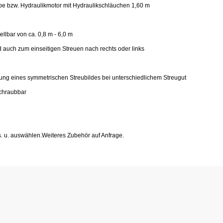
e bzw. Hydraulikmotor mit Hydraulikschläuchen 1,60 m
llbar von ca. 0,8 m - 6,0 m
uch zum einseitigen Streuen nach rechts oder links
llung eines symmetrischen Streubildes bei unterschiedlichem Streugut
schraubbar
. u. auswählen.Weiteres Zubehör auf Anfrage.