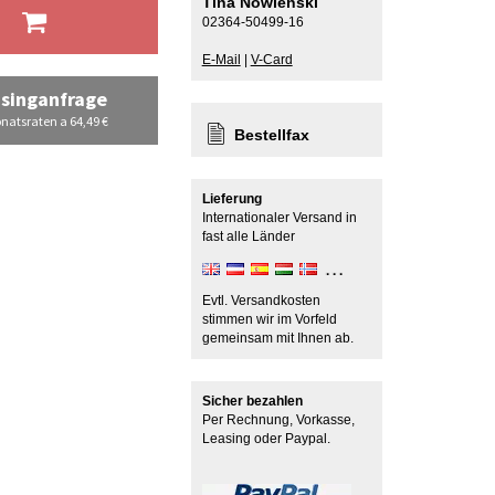
Tina Nowienski
b
02364-50499-16
E-Mail
|
V-Card
singanfrage
natsraten a 64,49 €
Bestellfax
Lieferung
Internationaler Versand in
fast alle Länder
Evtl. Versandkosten
stimmen wir im Vorfeld
gemeinsam mit Ihnen ab.
Sicher bezahlen
Per Rechnung, Vorkasse,
Leasing oder Paypal.