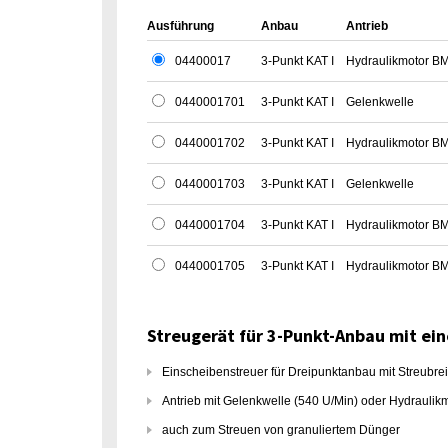
Ausführung
Anbau
Antrieb
04400017
3-Punkt KAT I
Hydraulikmotor B
0440001701
3-Punkt KAT I
Gelenkwelle
0440001702
3-Punkt KAT I
Hydraulikmotor B
0440001703
3-Punkt KAT I
Gelenkwelle
0440001704
3-Punkt KAT I
Hydraulikmotor B
0440001705
3-Punkt KAT I
Hydraulikmotor B
Streugerät für 3-Punkt-Anbau mit ei
Einscheibenstreuer für Dreipunktanbau mit Streubreit
Antrieb mit Gelenkwelle (540 U/Min) oder Hydraulik
auch zum Streuen von granuliertem Dünger