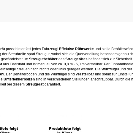
rät
passt hinter fast jedes Fahrzeug!
Effektive Rührwerke
und steile Behälterwän
 der Streubreite spart Streugut, wobei sich die Querverteilung besonders genau do
gewährleistet. Im
Streugutbehälter
des
Streugerätes
befindet sich zur Sicherheit 
ät
aus Edelstahl und ist manuell von ca. 0,8 m - 6,0 m verstellbar. Per Einhandbed
inseitige Streuen nach rechts oder links geregelt werden. Die
Wurfflügel
und der
ahl
. Der Behälterboden und die Wurfflügel sind
verstellbar
und somit zur Einstell
Die
Unterlenkerbolzen
sind in verschiedenen Stellungen anschraubbar. Durch die 
gkeit bei diesem
Streugerät
garantiert.