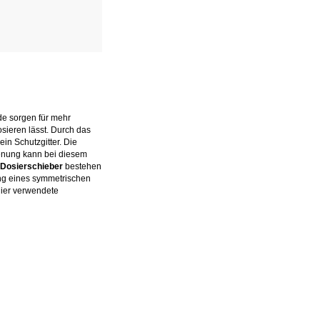
de sorgen für mehr
sieren lässt. Durch das
ein Schutzgitter. Die
ienung kann bei diesem
Dosierschieber
bestehen
ung eines symmetrischen
hier verwendete