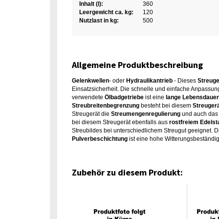
Inhalt (l):
360
Leergewicht ca. kg:
120
Nutzlast in kg:
500
Allgemeine Produktbeschreibung
Gelenkwellen
- oder
Hydraulikantrieb
- Dieses
Streuge
Einsatzsicherheit. Die schnelle und einfache Anpassung
verwendete
Ölbadgetriebe
ist eine
lange Lebensdauer
Streubreitenbegrenzung
besteht bei diesem
Streuger
Streugerät die
Streumengenregulierung
und auch das e
bei diesem Streugerät ebenfalls aus
rostfreiem Edelst
Streubildes bei unterschiedlichem Streugut geeignet. 
Pulverbeschichtung
ist eine hohe Witterungsbeständi
Zubehör zu diesem Produkt: