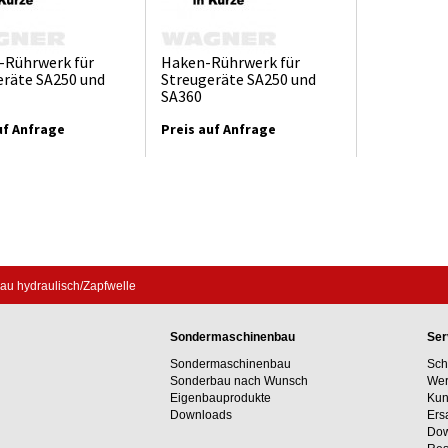
-Rührwerk für
Haken-Rührwerk für
eräte SA250 und
Streugeräte SA250 und
SA360
uf Anfrage
Preis auf Anfrage
bau hydraulisch/Zapfwelle
Sondermaschinenbau
Ser
Sondermaschinenbau
Sch
Sonderbau nach Wunsch
Wer
Eigenbauprodukte
Kun
Downloads
Ers
Dow