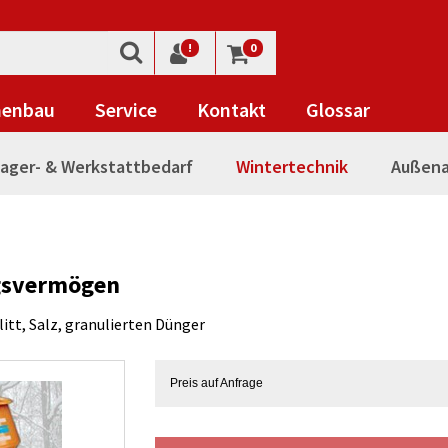
!
0
nenbau
Service
Kontakt
Glossar
ager- & Werkstattbedarf
Wintertechnik
Außena
ngsvermögen
itt, Salz, granulierten Dünger
Preis auf Anfrage