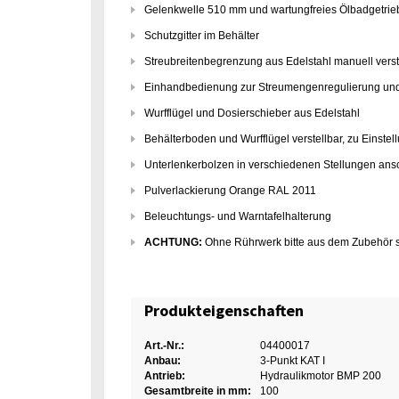
Gelenkwelle 510 mm und wartungfreies Ölbadgetrieb
Schutzgitter im Behälter
Streubreitenbegrenzung aus Edelstahl manuell verste
Einhandbedienung zur Streumengenregulierung und a
Wurfflügel und Dosierschieber aus Edelstahl
Behälterboden und Wurfflügel verstellbar, zu Einste
Unterlenkerbolzen in verschiedenen Stellungen an
Pulverlackierung Orange RAL 2011
Beleuchtungs- und Warntafelhalterung
ACHTUNG:
Ohne Rührwerk bitte aus dem Zubehör s
Produkteigenschaften
Art.-Nr.:
04400017
Anbau:
3-Punkt KAT I
Antrieb:
Hydraulikmotor BMP 200
Gesamtbreite in mm:
100