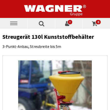
!
0
Toggle
navigation
Streugerät 130l Kunststoffbehälter
3-Punkt-Anbau, Streubreite bis 5m