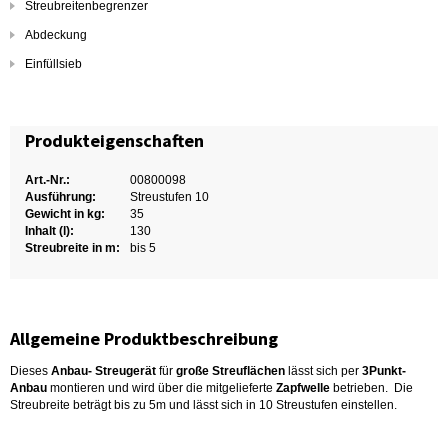
Streubreitenbegrenzer
Abdeckung
Einfüllsieb
Produkteigenschaften
Art.-Nr.:
00800098
Ausführung:
Streustufen 10
Gewicht in kg:
35
Inhalt (l):
130
Streubreite in m:
bis 5
Allgemeine Produktbeschreibung
Dieses
Anbau- Streugerät
für
große Streuflächen
lässt sich per
3Punkt-
Anbau
montieren und wird über die mitgelieferte
Zapfwelle
betrieben. Die
Streubreite beträgt bis zu 5m und lässt sich in 10 Streustufen einstellen.