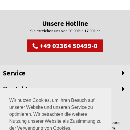
Unsere Hotline
Sie erreichen uns von 08:00 bis 17:00 Uhr
+49 02364 50499-0
Service
Kontakt
Wir nutzen Cookies, um Ihren Besuch auf
unserer Website und unseren Service zu
optimieren. Wir betrachten die weitere
Nutzung unserer Website als Zustimmung zu
Weltweit setzen wir unsere Erfahrungswerte und unser Streben
nach innovativen Lösungen in unvergleichliche Anlagen um.
der Verwendung von Cookies.