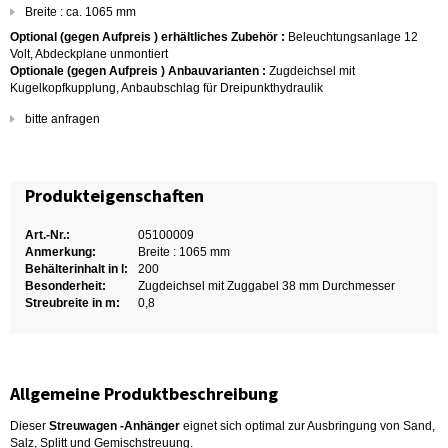
Breite : ca. 1065 mm
Optional (gegen Aufpreis ) erhältliches Zubehör :
Beleuchtungsanlage 12
Volt, Abdeckplane unmontiert
Optionale (gegen Aufpreis ) Anbauvarianten :
Zugdeichsel mit
Kugelkopfkupplung, Anbaubschlag für Dreipunkthydraulik
bitte anfragen
Produkteigenschaften
Art.-Nr.:
05100009
Anmerkung:
Breite : 1065 mm
Behälterinhalt in l:
200
Besonderheit:
Zugdeichsel mit Zuggabel 38 mm Durchmesser
Streubreite in m:
0,8
Allgemeine Produktbeschreibung
Dieser
Streuwagen -Anhänger
eignet sich optimal zur Ausbringung von Sand,
Salz, Splitt und Gemischstreuung.