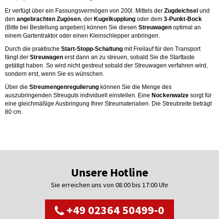
Er verfügt über ein Fassungsvermögen von 200l. Mittels der
Zugdeichsel
und
den
angebrachten Zugösen
, der
Kugelkupplung
oder dem
3-Punkt-Bock
(Bitte bei Bestellung angeben) können Sie diesen
Streuwagen
optimal an
einem Gartentraktor oder einen Kleinschlepper anbringen.
Durch die praktische
Start-Stopp-Schaltung
mit Freilauf für den Transport
fängt der
Streuwagen
erst dann an zu streuen, sobald Sie die Starttaste
getätigt haben. So wird nicht gestreut sobald der Streuwagen verfahren wird,
sondern erst, wenn Sie es wünschen.
Über die
Streumengenregulierung
können Sie die Menge des
auszubringenden Streuguts individuell einstellen. Eine
Nockenwalze
sorgt für
eine gleichmäßige Ausbringung Ihrer Streumaterialien. Die Streubreite beträgt
80 cm.
Unsere Hotline
Sie erreichen uns von 08:00 bis 17:00 Uhr
+49 02364 50499-0