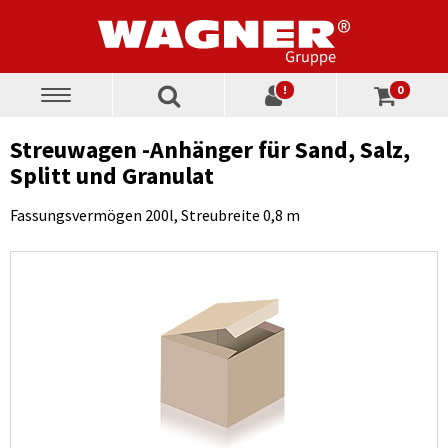
!
0
Toggle
navigation
Streuwagen -Anhänger für Sand, Salz,
Splitt und Granulat
Fassungsvermögen 200l, Streubreite 0,8 m