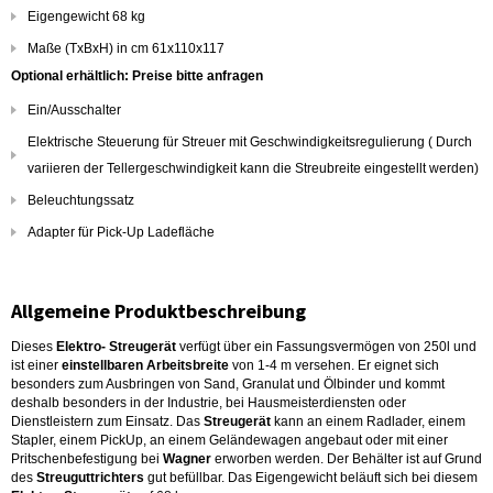
Eigengewicht 68 kg
Maße (TxBxH) in cm 61x110x117
Optional erhältlich: Preise bitte anfragen
Ein/Ausschalter
Elektrische Steuerung für Streuer mit Geschwindigkeitsregulierung ( Durch
variieren der Tellergeschwindigkeit kann die Streubreite eingestellt werden)
Beleuchtungssatz
Adapter für Pick-Up Ladefläche
Allgemeine Produktbeschreibung
Dieses
Elektro- Streugerät
verfügt über ein Fassungsvermögen von 250l und
ist einer
einstellbaren Arbeitsbreite
von 1-4 m versehen. Er eignet sich
besonders zum Ausbringen von Sand, Granulat und Ölbinder und kommt
deshalb besonders in der Industrie, bei Hausmeisterdiensten oder
Dienstleistern zum Einsatz. Das
Streugerät
kann an einem Radlader, einem
Stapler, einem PickUp, an einem Geländewagen angebaut oder mit einer
Pritschenbefestigung bei
Wagner
erworben werden. Der Behälter ist auf Grund
des
Streuguttrichters
gut befüllbar. Das Eigengewicht beläuft sich bei diesem