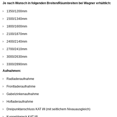
Je nach Wunsch in folgenden Breiten/Räumbreiten bei Wagner erhältlich:
1350/1200mm
1500/1340mm
1800/1600mm
2100/1870mm
2400/2140mm
2700/2410mm
3000/2630mm
3300/2890mm
Aufnahmen:
Radladeraufnahme
Frontladeraufnahme
Gabelzinkenaufnahme
Hofladeraufnahme
Dreipunktanschluss KAT I/II (mit seitlichem Nivauausgleich)
Kuppeldreieck KAT I/II