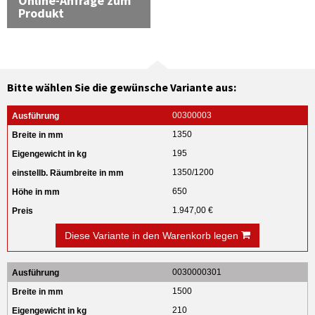
Online-Anfrage zum
Produkt
Bitte wählen Sie die gewünsche Variante aus:
00300003
1350
195
1350/1200
650
1.947,00 €
Diese Variante in den Warenkorb legen
0030000301
1500
210