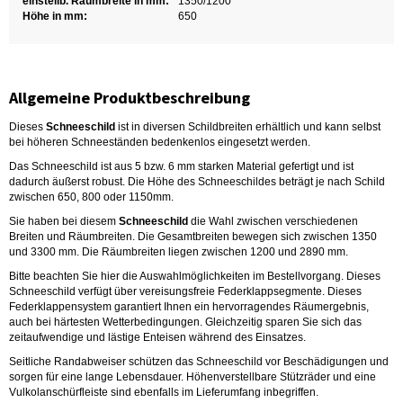
einstellb. Räumbreite in mm:
1350/1200
Höhe in mm:
650
Allgemeine Produktbeschreibung
Dieses
Schneeschild
ist in diversen Schildbreiten erhältlich und kann selbst
bei höheren Schneeständen bedenkenlos eingesetzt werden.
Das Schneeschild ist aus 5 bzw. 6 mm starken Material gefertigt und ist
dadurch äußerst robust. Die Höhe des Schneeschildes beträgt je nach Schild
zwischen 650, 800 oder 1150mm.
Sie haben bei diesem
Schneeschild
die Wahl zwischen verschiedenen
Breiten und Räumbreiten. Die Gesamtbreiten bewegen sich zwischen 1350
und 3300 mm. Die Räumbreiten liegen zwischen 1200 und 2890 mm.
Bitte beachten Sie hier die Auswahlmöglichkeiten im Bestellvorgang. Dieses
Schneeschild verfügt über vereisungsfreie Federklappsegmente. Dieses
Federklappensystem garantiert Ihnen ein hervorragendes Räumergebnis,
auch bei härtesten Wetterbedingungen. Gleichzeitig sparen Sie sich das
zeitaufwendige und lästige Enteisen während des Einsatzes.
Seitliche Randabweiser schützen das Schneeschild vor Beschädigungen und
sorgen für eine lange Lebensdauer. Höhenverstellbare Stützräder und eine
Vulkolanschürfleiste sind ebenfalls im Lieferumfang inbegriffen.