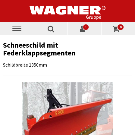
!
0
Toggle
navigation
Schneeschild mit
Federklappsegmenten
Schildbreite 1350mm