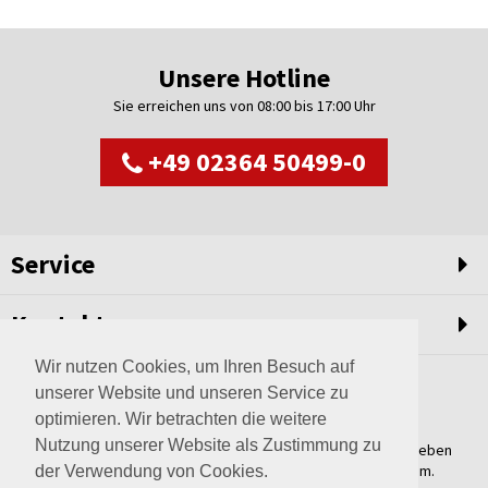
Unsere Hotline
Sie erreichen uns von 08:00 bis 17:00 Uhr
+49 02364 50499-0
Service
Kontakt
Wir nutzen Cookies, um Ihren Besuch auf
unserer Website und unseren Service zu
optimieren. Wir betrachten die weitere
Nutzung unserer Website als Zustimmung zu
Weltweit setzen wir unsere Erfahrungswerte und unser Streben
nach innovativen Lösungen in unvergleichliche Anlagen um.
der Verwendung von Cookies.