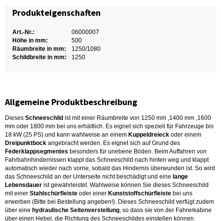
Produkteigenschaften
Art.-Nr.:
06000007
Höhe in mm:
500
Räumbreite in mm:
1250/1080
Schildbreite in mm:
1250
Allgemeine Produktbeschreibung
Dieses
Schneeschild
ist mit einer Räumbreite von 1250 mm ,1400 mm ,1600
mm oder 1800 mm bei uns erhältlich. Es eignet sich speziell für Fahrzeuge bis
18 kW (25 PS) und kann wahlweise an einem
Kuppeldreieck
oder einem
Dreipunktbock
angebracht werden. Es eignet sich auf Grund des
Federklappsegmentes
besonders für unebene Böden. Beim Auffahren von
Fahrbahnhindernissen klappt das Schneeschild nach hinten weg und klappt
automatisch wieder nach vorne, sobald das Hindernis überwunden ist. So wird
das Schneeschild an der Unterseite nicht beschädigt und eine
lange
Lebensdauer
ist gewährleistet. Wahlweise können Sie dieses Schneeschild
mit einer
Stahlschürfleiste
oder einer
Kunststoffschürfleiste
bei uns
erwerben (Bitte bei Bestellung angeben!). Dieses Schneeschild verfügt zudem
über eine
hydraulische Seitenverstellung
, so dass sie von der Fahrerkabine
über einen Hebel, die Richtung des Schneeschildes einstellen können.