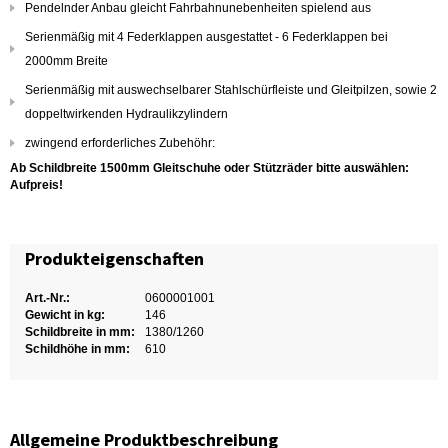
Pendelnder Anbau gleicht Fahrbahnunebenheiten spielend aus
Serienmäßig mit 4 Federklappen ausgestattet - 6 Federklappen bei
2000mm Breite
Serienmäßig mit auswechselbarer Stahlschürfleiste und Gleitpilzen, sowie 2
doppeltwirkenden Hydraulikzylindern
zwingend erforderliches Zubehöhr:
Ab Schildbreite 1500mm Gleitschuhe oder Stützräder bitte auswählen:
Aufpreis!
Produkteigenschaften
Art.-Nr.:
0600001001
Gewicht in kg:
146
Schildbreite in mm:
1380/1260
Schildhöhe in mm:
610
Allgemeine Produktbeschreibung